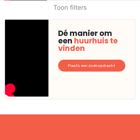
Toon filters
Dé manier om
een
huurhuis te
vinden
Plaats een zoekopdracht