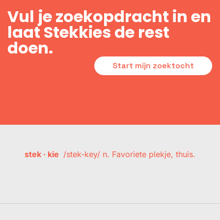
Vul je zoekopdracht in en
laat Stekkies de rest
doen.
Start mijn zoektocht
stek · kie
/stek-key/ n. Favoriete plekje, thuis.