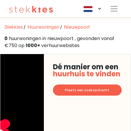
Stekkies
Huurwoningen
Nieuwpoort
0
huurwoningen in nieuwpoort , gevonden vanaf
€750 op
1000+
verhuurwebsites
Dé manier om een
huurhuis te vinden
Plaats een zoekopdracht