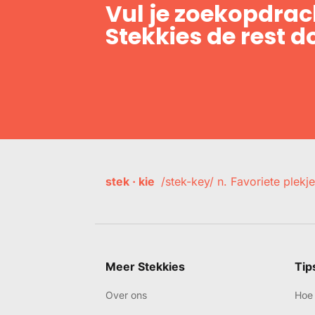
Vul je zoekopdrach
Stekkies de rest d
stek · kie
/stek-key/ n. Favoriete plekje
Meer Stekkies
Tip
Over ons
Hoe 