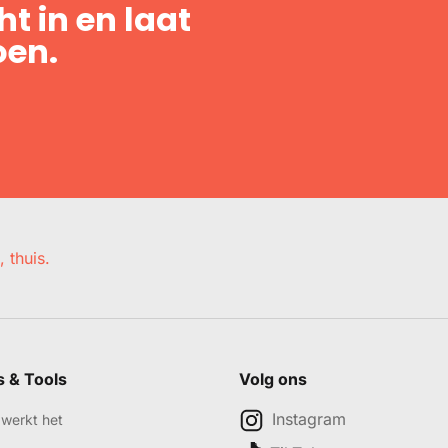
t in en laat
oen.
, thuis.
s & Tools
Volg ons
Instagram
werkt het