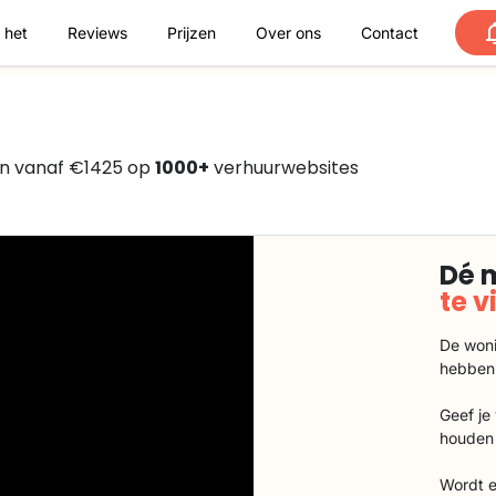
 het
Reviews
Prijzen
Over ons
Contact
en vanaf €1425 op
1000+
verhuurwebsites
Dé 
te 
De woni
hebben
Geef je
houden 
Wordt e