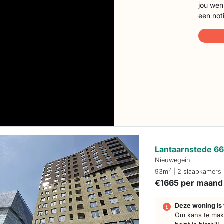
jou wen
een not
Lantaarnstede 6
Nieuwegein
2
93m
| 2 slaapkamers
€1665 per maand
Deze woning is 
Om kans te make