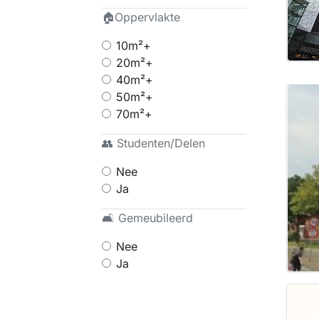
🏠Oppervlakte
10m²+
20m²+
40m²+
50m²+
70m²+
👥 Studenten/Delen
Nee
Ja
🛋 Gemeubileerd
Nee
Ja