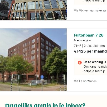
helpt je hierbij!
Via Vbt verhuurmakelaar
Fultonbaan 7 28
Nieuwegein
2
71m
| 2 slaapkamers
€1425 per maand
Deze woning is 
Om kans te make
helpt je hierbij!
Via LemonSuites
Dagelijks gratis in je inbox?