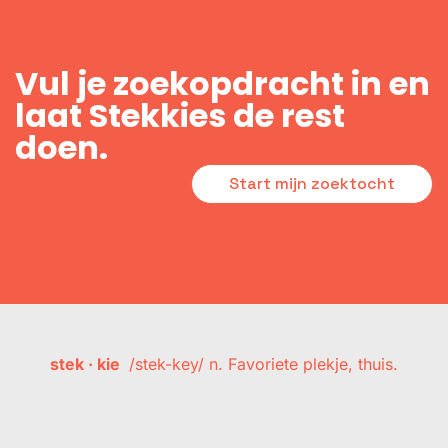
Vul je zoekopdracht in en
laat Stekkies de rest
doen.
Start mijn zoektocht
stek · kie
/stek-key/ n. Favoriete plekje, thuis.