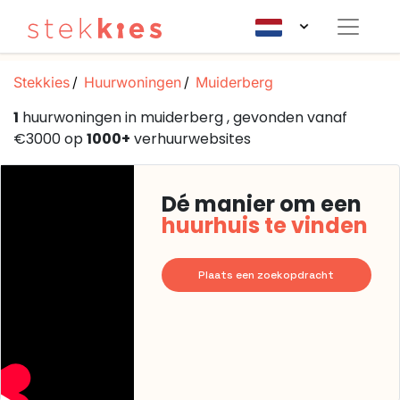
Stekkies
Huurwoningen
Muiderberg
1
huurwoningen in muiderberg , gevonden vanaf
€3000 op
1000+
verhuurwebsites
Dé manier om een
huurhuis te vinden
Plaats een zoekopdracht