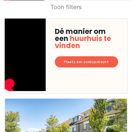
Toon filters
Dé manier om
een
huurhuis te
vinden
Plaats een zoekopdracht
Deze woning
is
waarschijnlijk
al verhuurd
Om kans te
maken moet je