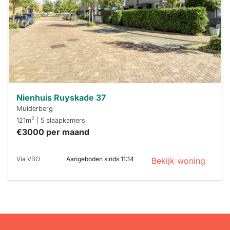
binnen 15
minuten
reageren.
Stekkies helpt
je hierbij!
Nienhuis Ruyskade 37
Muiderberg
2
121m
| 5 slaapkamers
€3000 per maand
Via VBO
Aangeboden sinds 11:14
Bekijk woning