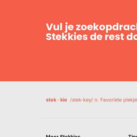
Vul je zoekopdrach
Stekkies de rest d
stek · kie
/stek-key/ n. Favoriete plekje
Meer Stekkies
Tip