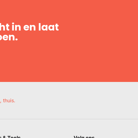
t in en laat
oen.
, thuis.
s & Tools
Volg ons