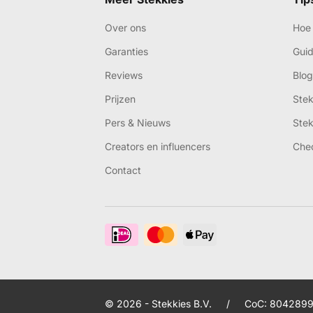
Over ons
Hoe 
Garanties
Gui
Reviews
Blog
Prijzen
Ste
Pers & Nieuws
Ste
Creators en influencers
Che
Contact
© 2026 - Stekkies B.V.
/
CoC: 8042899