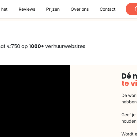
 het
Reviews
Prijzen
Over ons
Contact
anaf €750 op
1000+
verhuurwebsites
Dé 
te 
De woni
hebben
Geef je
houden 
Wordt e