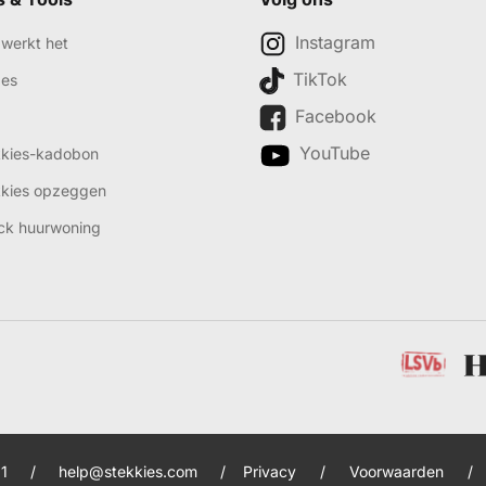
Instagram
werkt het
TikTok
des
Facebook
YouTube
kkies-kadobon
kkies opzeggen
ck huurwoning
1
/
help@stekkies.com
/
Privacy
/
Voorwaarden
/