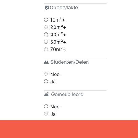
🏠Oppervlakte
10m²+
20m²+
40m²+
50m²+
70m²+
👥 Studenten/Delen
Nee
Ja
🛋 Gemeubileerd
Nee
Ja