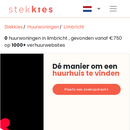
Stekkies
Huurwoningen
Limbricht
0
huurwoningen in limbricht , gevonden vanaf €750
op
1000+
verhuurwebsites
Dé manier om een
huurhuis te vinden
Plaats een zoekopdracht