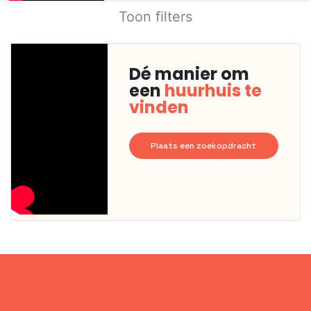
Toon filters
Dé manier om
een
huurhuis te
vinden
Plaats een zoekopdracht