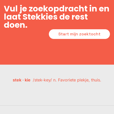
Vul je zoekopdracht in en
laat Stekkies de rest
doen.
Start mijn zoektocht
stek · kie
/stek-key/ n. Favoriete plekje, thuis.