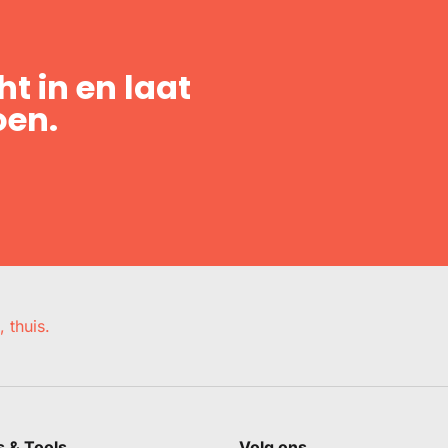
t in en laat
oen.
, thuis.
s & Tools
Volg ons