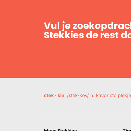
Vul je zoekopdrach
Stekkies de rest d
stek · kie
/stek-key/ n. Favoriete plekje
Meer Stekkies
Tip