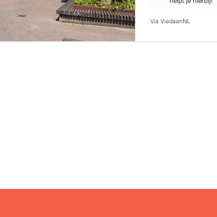
helpt je hierbij!
Via ViadaanNL