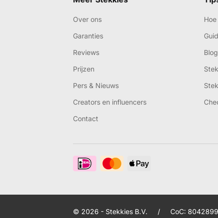
Over ons
Hoe 
Garanties
Gui
Reviews
Blog
Prijzen
Ste
Pers & Nieuws
Ste
Creators en influencers
Che
Contact
© 2026 - Stekkies B.V.
/
CoC: 8042899