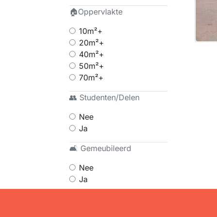
🏠Oppervlakte
10m²+
20m²+
40m²+
50m²+
70m²+
👥 Studenten/Delen
Nee
Ja
🛋 Gemeubileerd
Nee
Ja