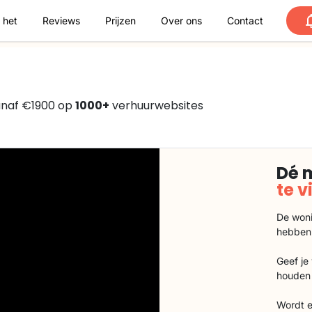
 het
Reviews
Prijzen
Over ons
Contact
anaf €1900 op
1000+
verhuurwebsites
Dé 
te 
De woni
hebben
Geef je
houden 
Wordt e