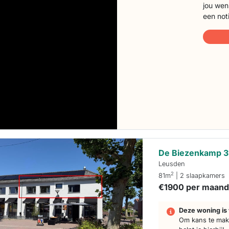
jou wen
een not
De Biezenkamp 3
Leusden
2
81m
| 2 slaapkamers
€1900 per maan
Deze woning is 
Om kans te make