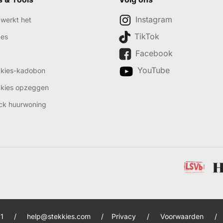
Instagram
werkt het
TikTok
des
Facebook
YouTube
kkies-kadobon
kkies opzeggen
ck huurwoning
1
/
help@stekkies.com
/
Privacy
/
Voorwaarden
/