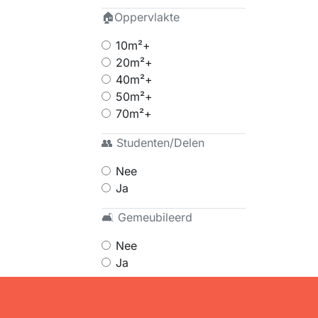
🏠Oppervlakte
10m²+
20m²+
40m²+
50m²+
70m²+
👥 Studenten/Delen
Nee
Ja
🛋 Gemeubileerd
Nee
Ja