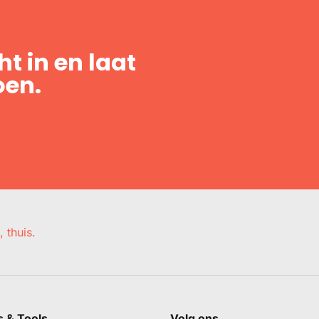
t in en laat
oen.
, thuis.
s & Tools
Volg ons