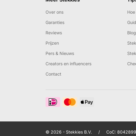
Over ons
Hoe 
Garanties
Gui
Reviews
Blog
Prijzen
Ste
Pers & Nieuws
Ste
Creators en influencers
Che
Contact
© 2026 - Stekkies B.V.
/
CoC: 8042899