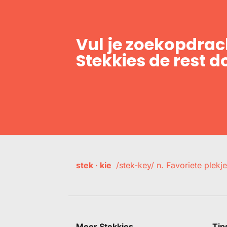
Vul je zoekopdrach
Stekkies de rest d
stek · kie
/stek-key/ n. Favoriete plekje
Meer Stekkies
Tip