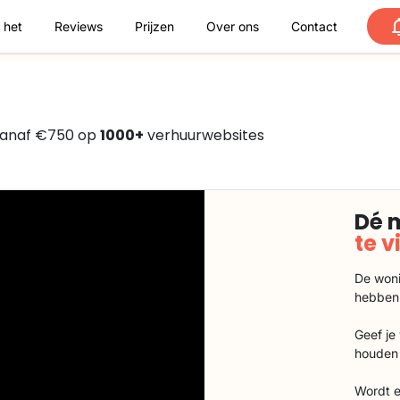
 het
Reviews
Prijzen
Over ons
Contact
vanaf €750 op
1000+
verhuurwebsites
Dé 
te 
De woni
hebben
Geef je
houden 
Wordt e