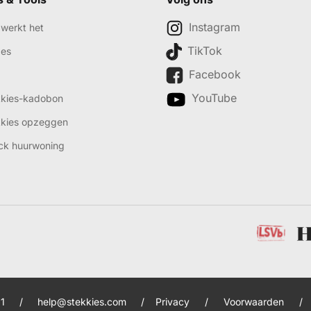
Instagram
werkt het
TikTok
des
Facebook
YouTube
kkies-kadobon
kkies opzeggen
ck huurwoning
1
/
help@stekkies.com
/
Privacy
/
Voorwaarden
/