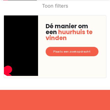
Toon filters
Dé manier om
een
huurhuis te
vinden
Plaats een zoekopdracht