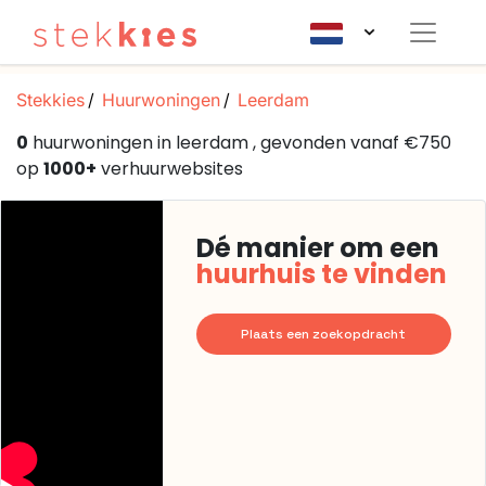
Stekkies
Huurwoningen
Leerdam
0
huurwoningen in leerdam , gevonden vanaf €750
op
1000+
verhuurwebsites
Dé manier om een
huurhuis te vinden
Plaats een zoekopdracht