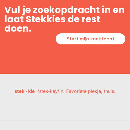
Vul je zoekopdracht in en
laat Stekkies de rest
doen.
Start mijn zoektocht
stek · kie
/stek-key/ n. Favoriete plekje, thuis.