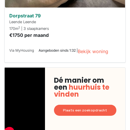
Dorpstraat 79
Leende Leende
2
170m
| 3 slaapkamers
€1750 per maand
Via MyHousing
Aangeboden sinds 1:32 |
Bekijk woning
Dé manier om
een
huurhuis te
vinden
Plaats een zoekopdracht