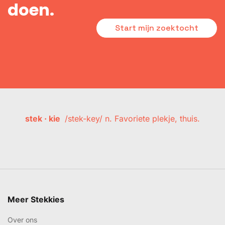
doen.
Start mijn zoektocht
stek · kie
/stek-key/ n. Favoriete plekje, thuis.
Meer Stekkies
Over ons