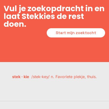
Vul je zoekopdracht in en
laat Stekkies de rest
doen.
Start mijn zoektocht
stek · kie
/stek-key/ n. Favoriete plekje, thuis.