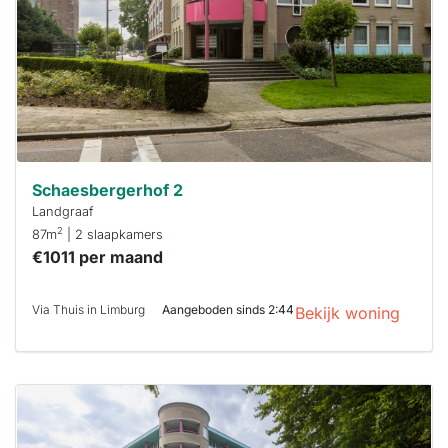
binnen 15
minuten
reageren.
Stekkies helpt
je hierbij!
Schaesbergerhof 2
Landgraaf
2
87m
| 2 slaapkamers
€1011 per maand
Via Thuis in Limburg
Aangeboden sinds 2:44
Bekijk woning
Deze woning
is
waarschijnlijk