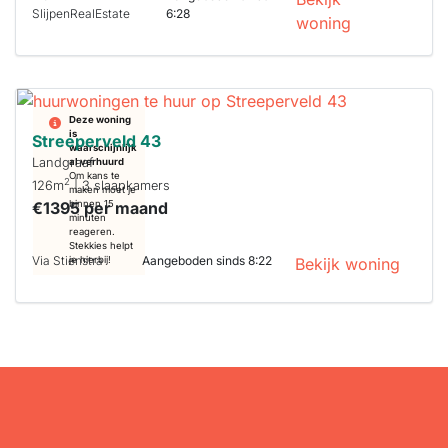
SlijpenRealEstate
6:28
woning
Deze woning
is
Streeperveld 43
waarschijnlijk
Landgraaf
al verhuurd
Om kans te
2
126m
| 3 slaapkamers
maken moet je
€1395 per maand
binnen 15
minuten
reageren.
Stekkies helpt
Via Stienstra
Aangeboden sinds 8:22
je hierbij!
Bekijk woning