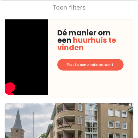
Toon filters
Dé manier om
een
huurhuis te
vinden
Plaats een zoekopdracht
Deze woning
is
waarschijnlijk
al verhuurd
Om kans te
maken moet je