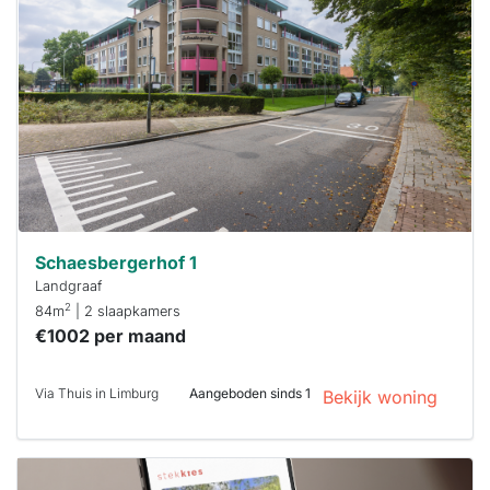
al verhuurd
Om kans te
maken moet je
binnen 15
minuten
reageren.
Stekkies helpt
je hierbij!
Schaesbergerhof 1
Landgraaf
2
84m
| 2 slaapkamers
€1002 per maand
Via Thuis in Limburg
Aangeboden sinds 1
Bekijk woning