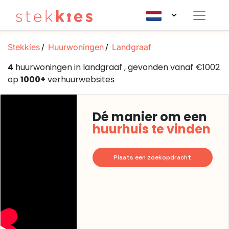
Stekkies
Huurwoningen
Landgraaf
4
huurwoningen in landgraaf , gevonden vanaf €1002
op
1000+
verhuurwebsites
Dé manier om een
huurhuis te vinden
Plaats een zoekopdracht