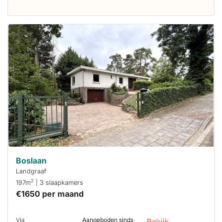
Deze woning
is
waarschijnlijk
al verhuurd
Om kans te
maken moet je
binnen 15
minuten
reageren.
Stekkies helpt
je hierbij!
Boslaan
Landgraaf
2
197m
| 3 slaapkamers
€1650 per maand
Via
Aangeboden sinds
Bekijk