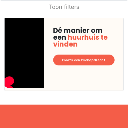
Toon filters
Dé manier om
een
huurhuis te
vinden
Plaats een zoekopdracht