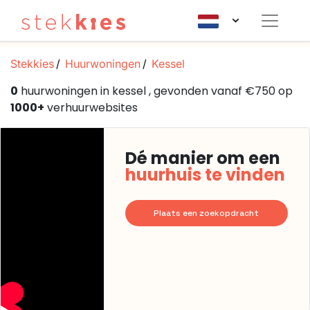
Stekkies
Huurwoningen
Kessel
0
huurwoningen in kessel , gevonden vanaf €750 op
1000+
verhuurwebsites
Dé manier om een
huurhuis te vinden
Plaats een zoekopdracht