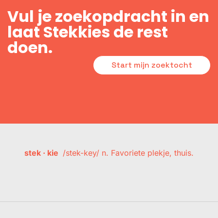
Vul je zoekopdracht in en
laat Stekkies de rest
doen.
Start mijn zoektocht
stek · kie
/stek-key/ n. Favoriete plekje, thuis.