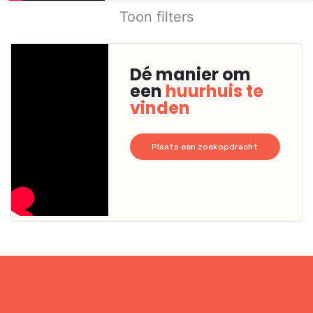
Toon filters
Dé manier om
een
huurhuis te
vinden
Plaats een zoekopdracht