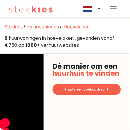
Stekkies
Huurwoningen
Hoevelaken
0
huurwoningen in hoevelaken , gevonden vanaf
€750 op
1000+
verhuurwebsites
Dé manier om een
huurhuis te vinden
Plaats een zoekopdracht