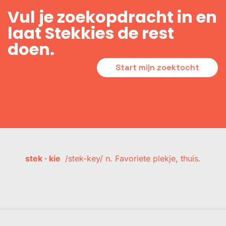
Vul je zoekopdracht in en
laat Stekkies de rest
doen.
Start mijn zoektocht
stek · kie
/stek-key/ n. Favoriete plekje, thuis.