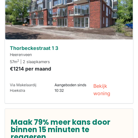
binnen 15
minuten
reageren.
Stekkies helpt
je hierbij!
Thorbeckestraat 1 3
Heerenveen
2
57m
| 2 slaapkamers
€1214 per maand
Via Makelaardij
Aangeboden sinds
Bekijk
Hoekstra
10:32
woning
Maak 79% meer kans door
binnen 15 minuten te
reageren.