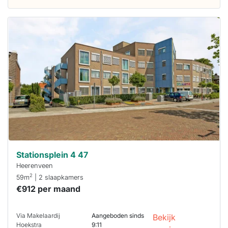
Deze woning
is
waarschijnlijk
al verhuurd
Om kans te
maken moet je
binnen 15
minuten
reageren.
Stekkies helpt
je hierbij!
Stationsplein 4 47
Heerenveen
2
59m
| 2 slaapkamers
€912 per maand
Via Makelaardij
Aangeboden sinds
Bekijk
Hoekstra
9:11