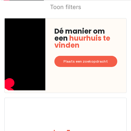
Toon filters
Dé manier om
een
huurhuis te
vinden
Plaats een zoekopdracht
Deze woning
is
waarschijnlijk
al verhuurd
Om kans te
maken moet je