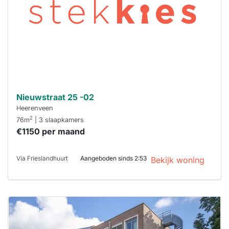
binnen 15
minuten
reageren.
Stekkies helpt
je hierbij!
Nieuwstraat 25 -02
Heerenveen
2
76m
| 3 slaapkamers
€1150 per maand
Via Frieslandhuurt
Aangeboden sinds 2:53
Bekijk woning
Deze woning
is
waarschijnlijk