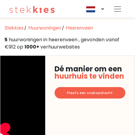
Stekkies
Huurwoningen
Heerenveen
5
huurwoningen in heerenveen , gevonden vanaf
€912 op
1000+
verhuurwebsites
Dé manier om een
huurhuis te vinden
Plaats een zoekopdracht