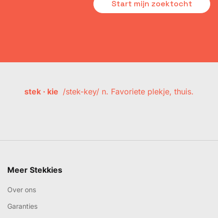
Start mijn zoektocht
stek · kie
/stek-key/ n. Favoriete plekje, thuis.
Meer Stekkies
Over ons
Garanties