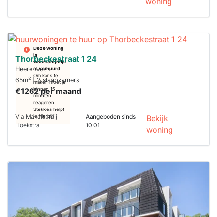
woning
Deze woning
is
Thorbeckestraat 1 24
waarschijnlijk
Heerenveen
al verhuurd
Om kans te
2
65m
| 2 slaapkamers
maken moet je
€1262 per maand
binnen 15
minuten
reageren.
Stekkies helpt
Via Makelaardij
Aangeboden sinds
je hierbij!
Bekijk
Hoekstra
10:01
woning
Deze woning
is
waarschijnlijk
al verhuurd
Om kans te
maken moet je