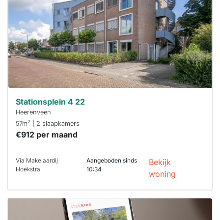
al verhuurd
Om kans te
maken moet je
binnen 15
minuten
reageren.
Stekkies helpt
je hierbij!
Stationsplein 4 22
Heerenveen
2
57m
| 2 slaapkamers
€912 per maand
Via Makelaardij
Aangeboden sinds
Bekijk
Hoekstra
10:34
woning