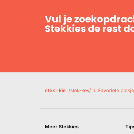
Vul je zoekopdrach
Stekkies de rest d
stek · kie
/stek-key/ n. Favoriete plekje
Meer Stekkies
Tip