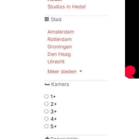
Studios in Hedel
🏢 Stad
Amsterdam
Rotterdam
Groningen
Den Haag
Utrecht
Meer steden
🛏 Kamers
1+
2+
3+
4+
5+