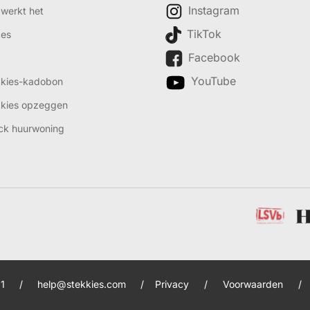
Instagram
werkt het
TikTok
des
Facebook
YouTube
kkies-kadobon
kkies opzeggen
ck huurwoning
1
/
help@stekkies.com
/
Privacy
/
Voorwaarden
/