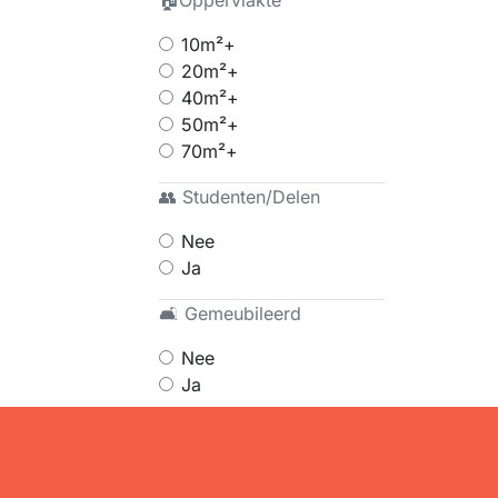
🏠Oppervlakte
10m²+
20m²+
40m²+
50m²+
70m²+
👥 Studenten/Delen
Nee
Ja
🛋 Gemeubileerd
Nee
Ja