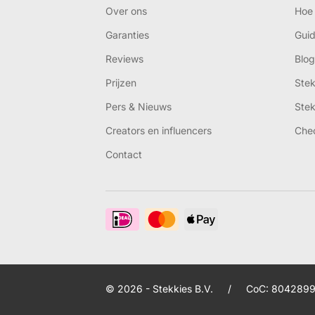
Over ons
Hoe 
Garanties
Gui
Reviews
Blog
Prijzen
Ste
Pers & Nieuws
Ste
Creators en influencers
Che
Contact
© 2026 - Stekkies B.V.
/
CoC: 8042899