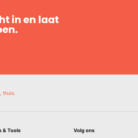
t in en laat
oen.
, thuis.
s & Tools
Volg ons