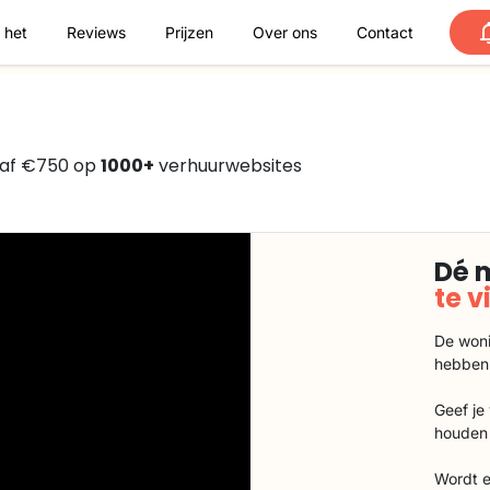
 het
Reviews
Prijzen
Over ons
Contact
naf €750 op
1000+
verhuurwebsites
Dé 
te 
De woni
hebben
Geef je
houden 
Wordt e