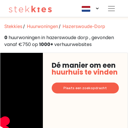
Stekkies
Huurwoningen
Hazerswoude-Dorp
0
huurwoningen in hazerswoude dorp , gevonden
vanaf €750 op
1000+
verhuurwebsites
Dé manier om een
huurhuis te vinden
Plaats een zoekopdracht