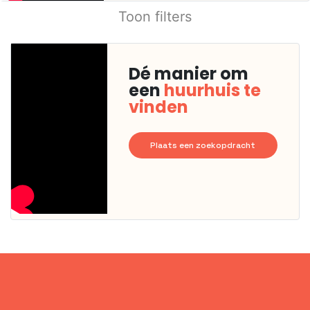
Toon filters
Dé manier om
een
huurhuis te
vinden
Plaats een zoekopdracht