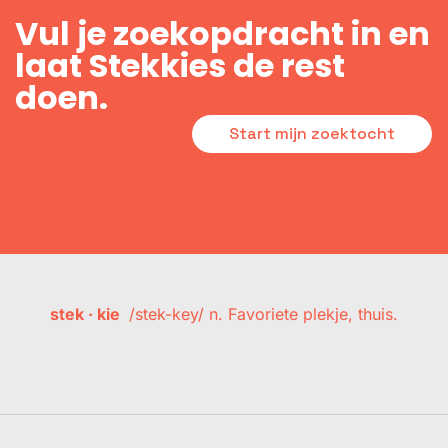
Vul je zoekopdracht in en
laat Stekkies de rest
doen.
Start mijn zoektocht
stek · kie
/stek-key/ n. Favoriete plekje, thuis.