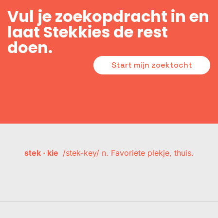
Vul je zoekopdracht in en
laat Stekkies de rest
doen.
Start mijn zoektocht
stek · kie
/stek-key/ n. Favoriete plekje, thuis.