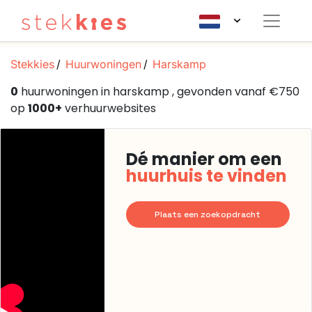
Stekkies
Huurwoningen
Harskamp
0
huurwoningen in harskamp , gevonden vanaf €750
op
1000+
verhuurwebsites
Dé manier om een
huurhuis te vinden
Plaats een zoekopdracht