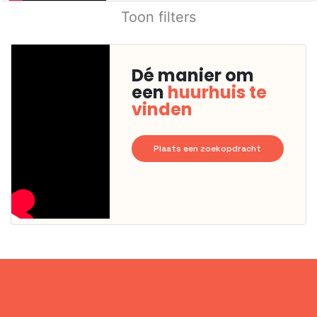
Toon filters
Dé manier om
een
huurhuis te
vinden
Plaats een zoekopdracht