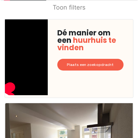
Toon filters
Dé manier om
een
huurhuis te
vinden
Plaats een zoekopdracht
Deze woning
is
waarschijnlijk
al verhuurd
Om kans te
maken moet je