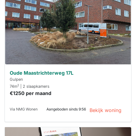
al verhuurd
Om kans te
maken moet je
binnen 15
minuten
reageren.
Stekkies helpt
je hierbij!
Oude Maastrichterweg 17L
Gulpen
2
74m
| 2 slaapkamers
€1250 per maand
Via NMG Wonen
Aangeboden sinds 9:56
Bekijk woning