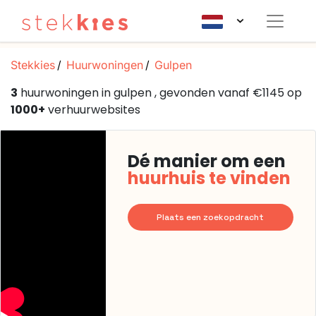
Stekkies
Huurwoningen
Gulpen
3
huurwoningen in gulpen , gevonden vanaf €1145 op
1000+
verhuurwebsites
Dé manier om een
huurhuis te vinden
Plaats een zoekopdracht