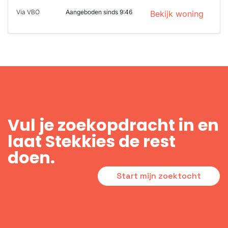
Via VBO
Aangeboden sinds 9:46
Bekijk woning
Vul je zoekopdracht in en
laat Stekkies de rest
doen.
Start mijn zoektocht