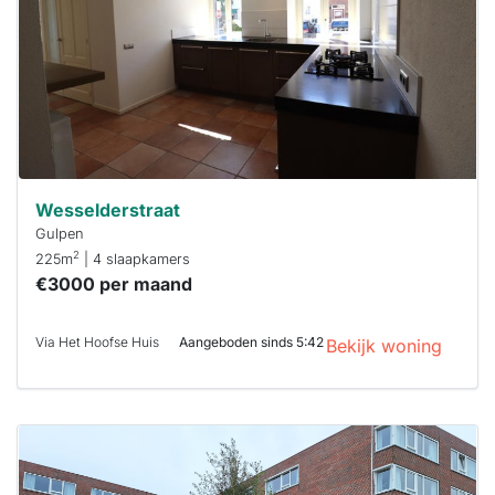
binnen 15
minuten
reageren.
Stekkies helpt
je hierbij!
Wesselderstraat
Gulpen
2
225m
| 4 slaapkamers
€3000 per maand
Via Het Hoofse Huis
Aangeboden sinds 5:42
Bekijk woning
Deze woning
is
waarschijnlijk