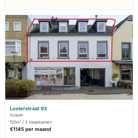
Deze woning
is
waarschijnlijk
al verhuurd
Om kans te
maken moet je
binnen 15
minuten
reageren.
Stekkies helpt
je hierbij!
Looierstraat 93
Gulpen
2
125m
| 3 slaapkamers
€1145 per maand