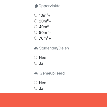
🏠Oppervlakte
10m²+
20m²+
40m²+
50m²+
70m²+
👥 Studenten/Delen
Nee
Ja
🛋 Gemeubileerd
Nee
Ja