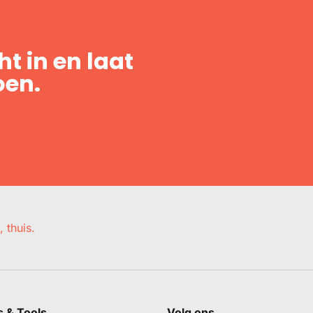
t in en laat
oen.
, thuis.
s & Tools
Volg ons