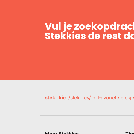
Vul je zoekopdrach
Stekkies de rest d
stek · kie
/stek-key/ n. Favoriete plekje
Meer Stekkies
Tip