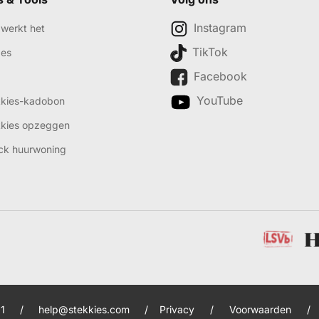
Instagram
werkt het
TikTok
des
Facebook
YouTube
kkies-kadobon
kkies opzeggen
ck huurwoning
1
/
help@stekkies.com
/
Privacy
/
Voorwaarden
/