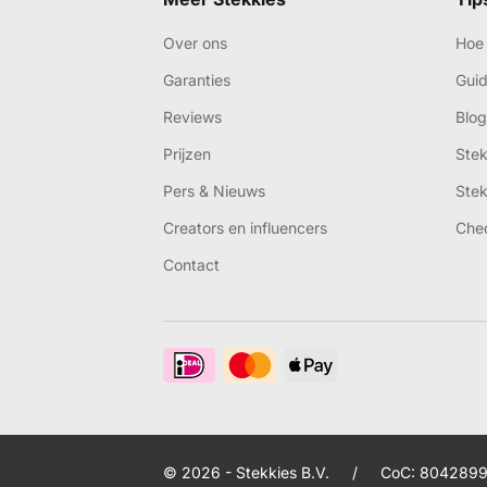
Over ons
Hoe 
Garanties
Gui
Reviews
Blog
Prijzen
Ste
Pers & Nieuws
Ste
Creators en influencers
Che
Contact
© 2026 - Stekkies B.V.
/
CoC: 8042899