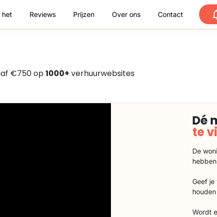
 het
Reviews
Prijzen
Over ons
Contact
anaf €750 op
1000+
verhuurwebsites
Dé 
te 
De woni
hebben
Geef je
houden 
Wordt e