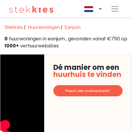
Stekkies
Huurwoningen
Eanjum
0
huurwoningen in eanjum , gevonden vanaf €750 op
1000+
verhuurwebsites
Dé manier om een
huurhuis te vinden
Plaats een zoekopdracht