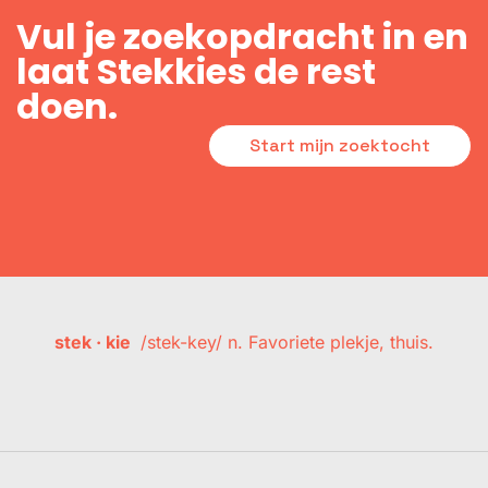
Vul je zoekopdracht in en
laat Stekkies de rest
doen.
Start mijn zoektocht
stek · kie
/stek-key/ n. Favoriete plekje, thuis.