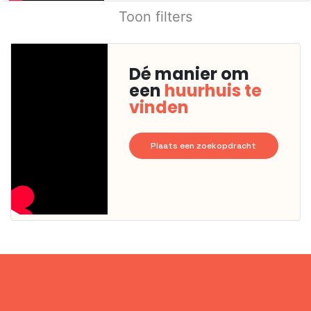
Toon filters
Dé manier om
een
huurhuis te
vinden
Plaats een zoekopdracht