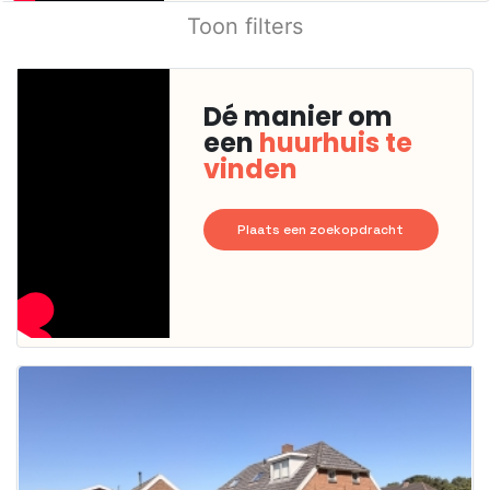
Toon filters
Dé manier om
een
huurhuis te
vinden
Plaats een zoekopdracht
Deze woning
is
waarschijnlijk
al verhuurd
Om kans te
maken moet je