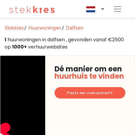
Stekkies
Huurwoningen
Dalfsen
1
huurwoningen in dalfsen , gevonden vanaf €2500
op
1000+
verhuurwebsites
Dé manier om een
huurhuis te vinden
Plaats een zoekopdracht