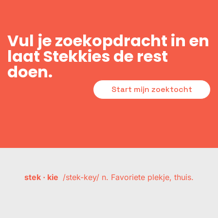
Vul je zoekopdracht in en
laat Stekkies de rest
doen.
Start mijn zoektocht
stek · kie
/stek-key/ n. Favoriete plekje, thuis.