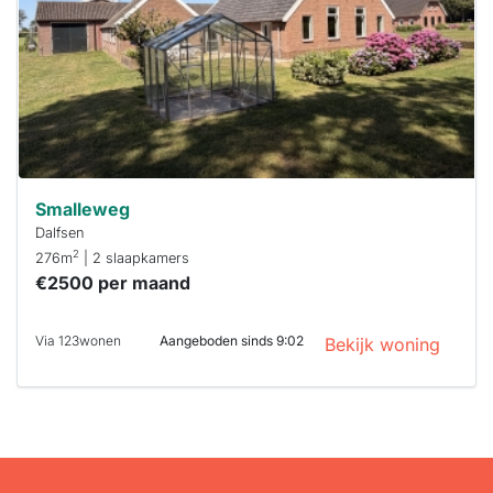
binnen 15
minuten
reageren.
Stekkies helpt
je hierbij!
Smalleweg
Dalfsen
2
276m
| 2 slaapkamers
€2500 per maand
Via 123wonen
Aangeboden sinds 9:02
Bekijk woning