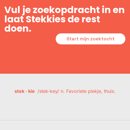
Vul je zoekopdracht in en
laat Stekkies de rest
doen.
Start mijn zoektocht
stek · kie
/stek-key/ n. Favoriete plekje, thuis.