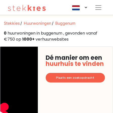
Stekkies
Huurwoningen
Buggenum
0
huurwoningen in buggenum , gevonden vanaf
€750 op
1000+
verhuurwebsites
Dé manier om een
huurhuis te vinden
Plaats een zoekopdracht