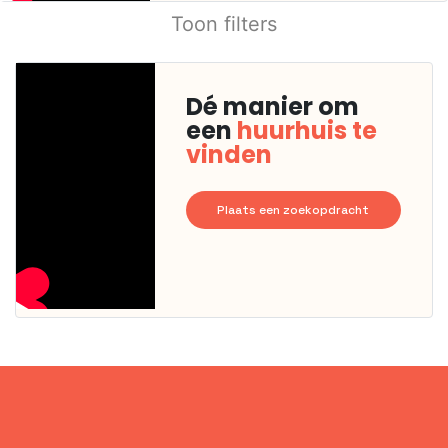
Toon filters
Dé manier om
een
huurhuis te
vinden
Plaats een zoekopdracht