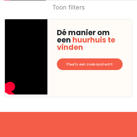
Toon filters
Dé manier om
een
huurhuis te
vinden
Plaats een zoekopdracht