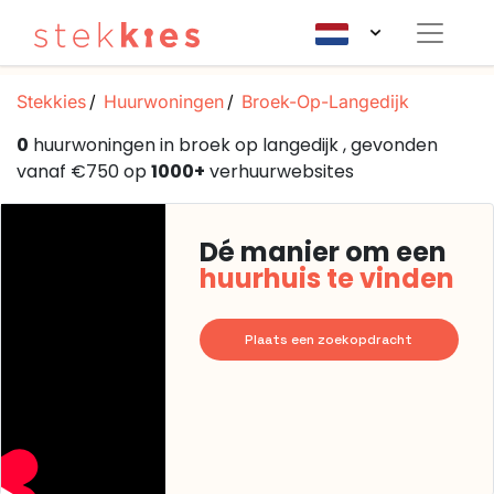
Stekkies
Huurwoningen
Broek-Op-Langedijk
0
huurwoningen in broek op langedijk , gevonden
vanaf €750 op
1000+
verhuurwebsites
Dé manier om een
huurhuis te vinden
Plaats een zoekopdracht