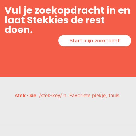
Vul je zoekopdracht in en
laat Stekkies de rest
doen.
Start mijn zoektocht
stek · kie
/stek-key/ n. Favoriete plekje, thuis.