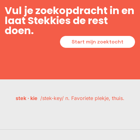
Vul je zoekopdracht in en
laat Stekkies de rest
doen.
Start mijn zoektocht
stek · kie
/stek-key/ n. Favoriete plekje, thuis.