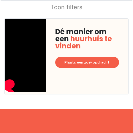
Toon filters
Dé manier om
een
huurhuis te
vinden
Plaats een zoekopdracht