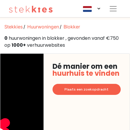
Stekkies
Huurwoningen
Blokker
0
huurwoningen in blokker , gevonden vanaf €750
op
1000+
verhuurwebsites
Dé manier om een
huurhuis te vinden
Plaats een zoekopdracht