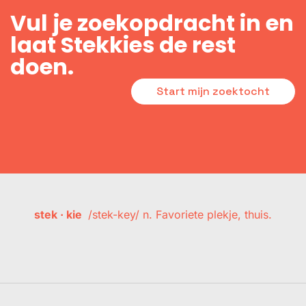
Vul je zoekopdracht in en
laat Stekkies de rest
doen.
Start mijn zoektocht
stek · kie
/stek-key/ n. Favoriete plekje, thuis.