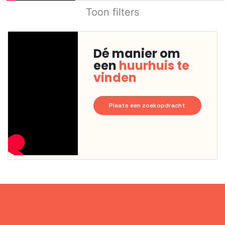
Toon filters
Dé manier om
een
huurhuis te
vinden
Plaats een zoekopdracht