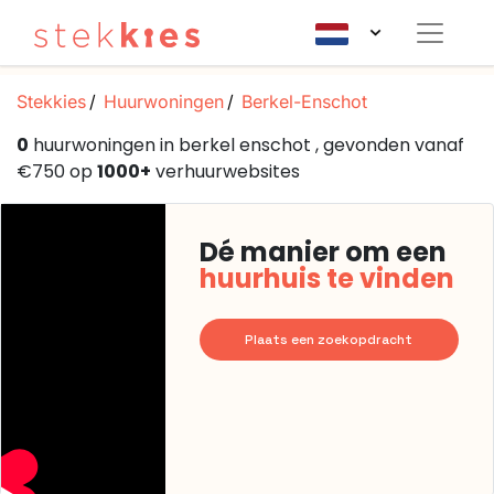
Stekkies
Huurwoningen
Berkel-Enschot
0
huurwoningen in berkel enschot , gevonden vanaf
€750 op
1000+
verhuurwebsites
Dé manier om een
huurhuis te vinden
Plaats een zoekopdracht