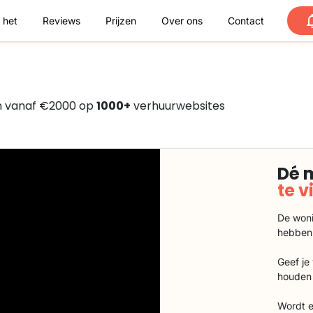
 het
Reviews
Prijzen
Over ons
Contact
n vanaf €2000 op
1000+
verhuurwebsites
Dé 
te 
De woni
hebben
Geef je
houden 
Wordt e