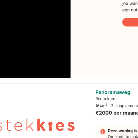
jou wen
een not
Panoramaweg
Bennekom
2
164m
| 3 slaapkamer
€2000 per maan
Deze woning is 
Om kans te make