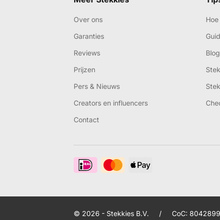
Over ons
Hoe 
Garanties
Gui
Reviews
Blog
Prijzen
Ste
Pers & Nieuws
Ste
Creators en influencers
Che
Contact
© 2026 - Stekkies B.V.
/
CoC: 8042899