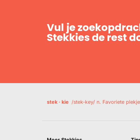
Vul je zoekopdrach
Stekkies de rest d
stek · kie
/stek-key/ n. Favoriete plekje
Meer Stekkies
Tip