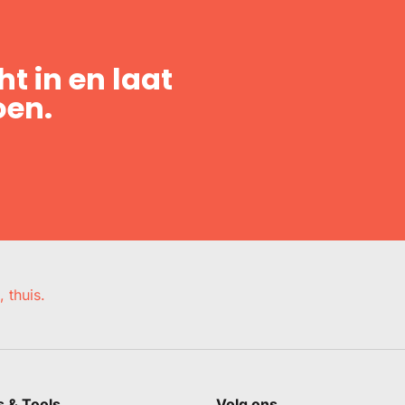
t in en laat
oen.
, thuis.
s & Tools
Volg ons