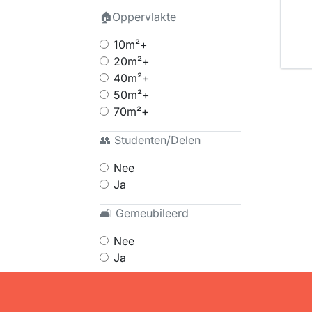
🏠Oppervlakte
10m²+
20m²+
40m²+
50m²+
70m²+
👥 Studenten/Delen
Nee
Ja
🛋 Gemeubileerd
Nee
Ja