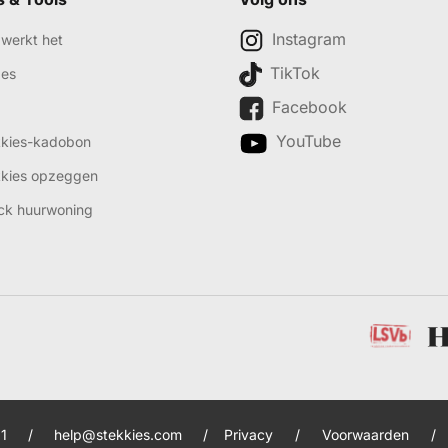
Instagram
werkt het
TikTok
des
Facebook
YouTube
kkies-kadobon
kkies opzeggen
ck huurwoning
1
/
help@stekkies.com
/
Privacy
/
Voorwaarden
/