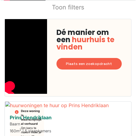
Toon filters
Dé manier om
een
huurhuis te
vinden
Plaats een zoekopdracht
Deze woning
is
Prins Hendriklaan
waarschijnlijk
Baarn
al verhuurd
Om kans te
2
160m
| 5 slaapkamers
maken moet je