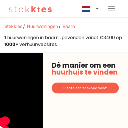
Stekkies
Huurwoningen
Baarn
1
huurwoningen in baarn , gevonden vanaf €3400 op
1000+
verhuurwebsites
Dé manier om een
huurhuis te vinden
Plaats een zoekopdracht