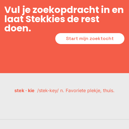
Vul je zoekopdracht in en
laat Stekkies de rest
doen.
Start mijn zoektocht
stek · kie
/stek-key/ n. Favoriete plekje, thuis.