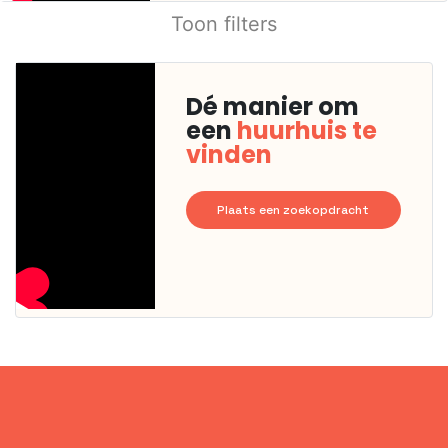
Toon filters
Dé manier om
een
huurhuis te
vinden
Plaats een zoekopdracht