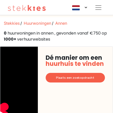
Stekkies
Huurwoningen
Annen
0
huurwoningen in annen , gevonden vanaf €750 op
1000+
verhuurwebsites
Dé manier om een
huurhuis te vinden
Plaats een zoekopdracht