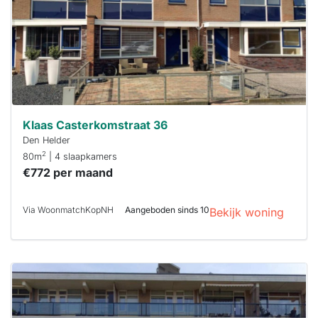
minuten
reageren.
Stekkies helpt
je hierbij!
Klaas Casterkomstraat 36
Den Helder
2
80m
| 4 slaapkamers
€772 per maand
Via WoonmatchKopNH
Aangeboden sinds 10
Bekijk woning
Deze woning
is
waarschijnlijk
al verhuurd