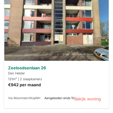
is
waarschijnlijk
al verhuurd
Om kans te
maken moet je
binnen 15
minuten
reageren.
Stekkies helpt
je hierbij!
Zeeloodsenlaan 26
Den Helder
2
131m
| 2 slaapkamers
€942 per maand
Via WoonmatchKopNH
Aangeboden sinds 10
Bekijk woning