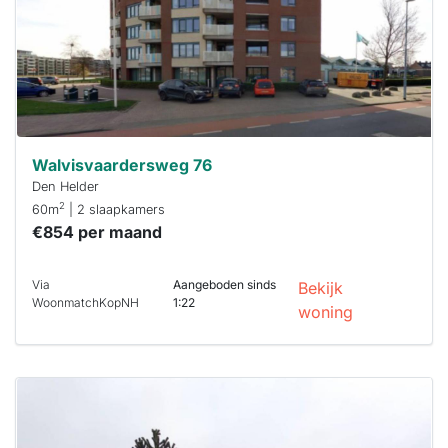
reageren.
Stekkies helpt
je hierbij!
Walvisvaardersweg 76
Den Helder
2
60m
| 2 slaapkamers
€854 per maand
Via
Aangeboden sinds
Bekijk
WoonmatchKopNH
1:22
woning
Deze woning
is
waarschijnlijk