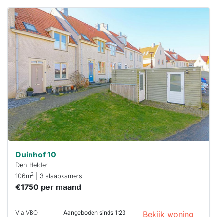
Deze woning
is
waarschijnlijk
al verhuurd
Om kans te
maken moet je
binnen 15
minuten
reageren.
Stekkies helpt
je hierbij!
Duinhof 10
Den Helder
2
106m
| 3 slaapkamers
€1750 per maand
Via VBO
Aangeboden sinds 1:23
Bekijk woning