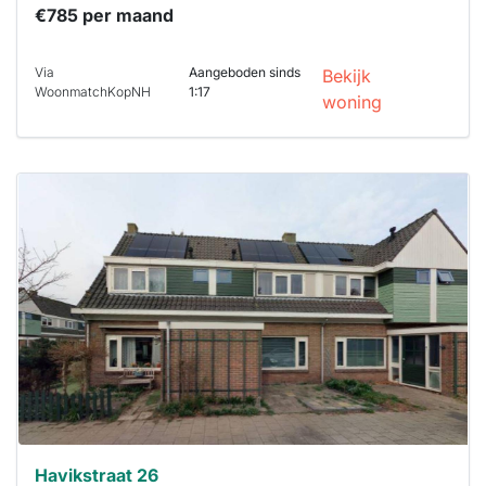
€785 per maand
Via
Aangeboden sinds
Bekijk
WoonmatchKopNH
1:17
woning
Deze woning
is
waarschijnlijk
al verhuurd
Om kans te
maken moet je
binnen 15
minuten
reageren.
Stekkies helpt
je hierbij!
Havikstraat 26