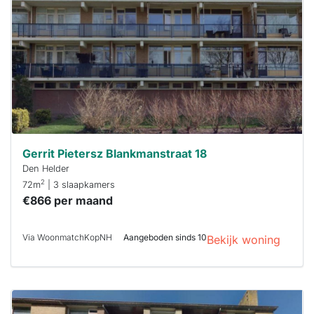
Om kans te
maken moet je
binnen 15
minuten
reageren.
Stekkies helpt
je hierbij!
Gerrit Pietersz Blankmanstraat 18
Den Helder
2
72m
| 3 slaapkamers
€866 per maand
Via WoonmatchKopNH
Aangeboden sinds 10
Bekijk woning
Deze woning