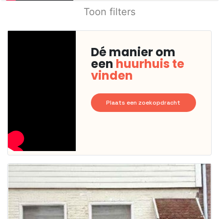
Toon filters
Dé manier om
een
huurhuis te
vinden
Plaats een zoekopdracht
Deze woning
is
waarschijnlijk
al verhuurd
Om kans te
maken moet je