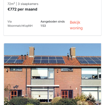
2
72m
| 3 slaapkamers
€772 per maand
Via
Aangeboden sinds
Bekijk
WoonmatchKopNH
1:53
woning
Deze woning
is
waarschijnlijk
al verhuurd
Om kans te
maken moet je
binnen 15
minuten
reageren.
Stekkies helpt
je hierbij!