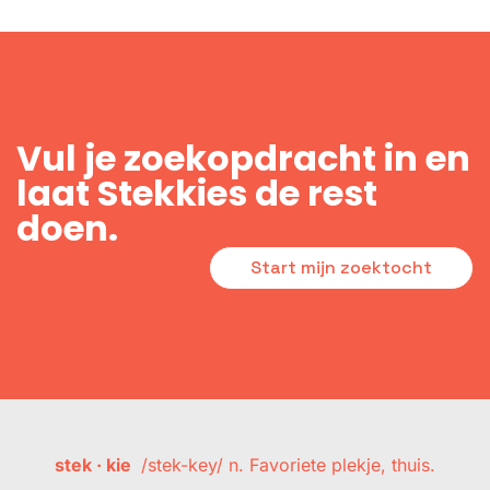
Vul je zoekopdracht in en
laat Stekkies de rest
doen.
Start mijn zoektocht
stek · kie
/stek-key/ n. Favoriete plekje, thuis.