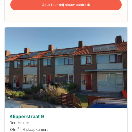
Ja, stuur mij nieuw aanbod!
Deze woning
is
waarschijnlijk
al verhuurd
Om kans te
maken moet je
binnen 15
minuten
reageren.
Stekkies helpt
je hierbij!
Klipperstraat 9
Den Helder
2
84m
| 4 slaapkamers