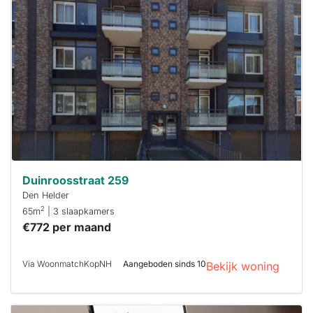
waarschijnlijk
al verhuurd
Om kans te
maken moet je
binnen 15
minuten
reageren.
Stekkies helpt
je hierbij!
Duinroosstraat 259
Den Helder
2
65m
| 3 slaapkamers
€772 per maand
Via WoonmatchKopNH
Aangeboden sinds 10
Bekijk woning