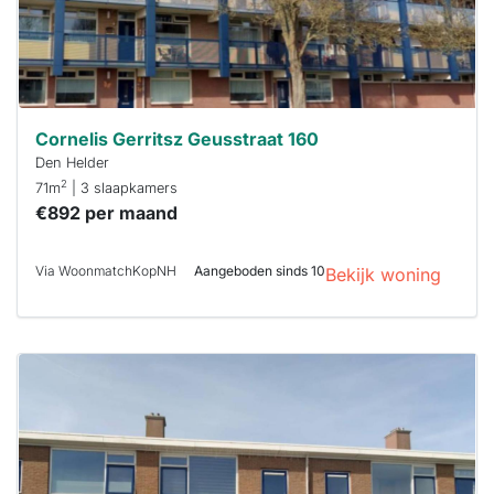
Cornelis Gerritsz Geusstraat 160
Den Helder
2
71m
| 3 slaapkamers
€892 per maand
Via WoonmatchKopNH
Aangeboden sinds 10
Bekijk woning
Deze woning
is
waarschijnlijk
al verhuurd
Om kans te
maken moet je
binnen 15