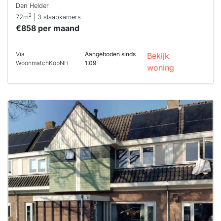
Den Helder
2
72m
| 3 slaapkamers
€858 per maand
Via
Aangeboden sinds
Bekijk
WoonmatchKopNH
1:09
woning
Deze woning
is
waarschijnlijk
al verhuurd
Om kans te
maken moet je
binnen 15
minuten
reageren.
Stekkies helpt
je hierbij!