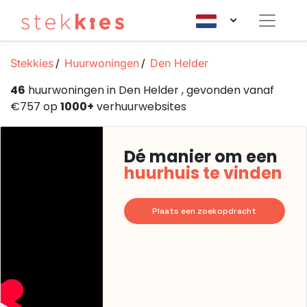
Stekkies
Huurwoningen
Den Helder
46
huurwoningen in Den Helder , gevonden vanaf
€757 op
1000+
verhuurwebsites
Dé manier om een
huurhuis te vinden
Plaats een zoekopdracht