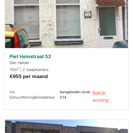
binnen 15
minuten
reageren.
Stekkies helpt
je hierbij!
Piet Heinstraat 52
Den Helder
2
70m
| 2 slaapkamers
€955 per maand
Via
Aangeboden sinds
Bekijk
DehuurWoningBemiddelaar
3:14
woning
Deze woning
is