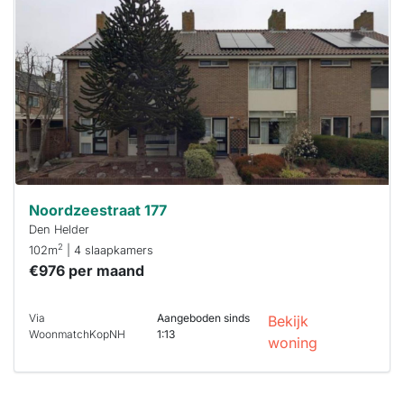
al verhuurd
Om kans te
maken moet je
binnen 15
minuten
reageren.
Stekkies helpt
je hierbij!
Noordzeestraat 177
Den Helder
2
102m
| 4 slaapkamers
€976 per maand
Via
Aangeboden sinds
Bekijk
WoonmatchKopNH
1:13
woning