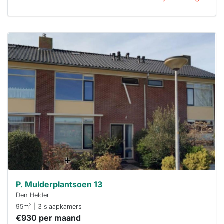
Deze woning
is
waarschijnlijk
al verhuurd
Om kans te
maken moet je
binnen 15
minuten
reageren.
Stekkies helpt
je hierbij!
P. Mulderplantsoen 13
Den Helder
2
95m
| 3 slaapkamers
€930 per maand