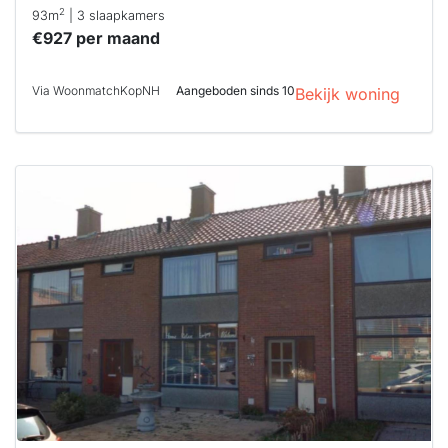
2
93m
| 3 slaapkamers
€927 per maand
Via WoonmatchKopNH
Aangeboden sinds 10
Bekijk woning
Deze woning
is
waarschijnlijk
al verhuurd
Om kans te
maken moet je
binnen 15
minuten
reageren.
Stekkies helpt
je hierbij!