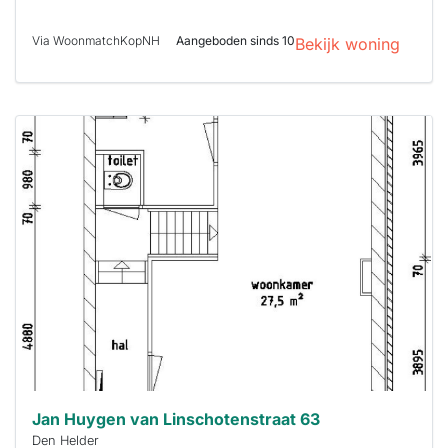
Via WoonmatchKopNH
Aangeboden sinds 10
Bekijk woning
Deze woning
is
waarschijnlijk
al verhuurd
Om kans te
maken moet je
binnen 15
minuten
reageren.
Stekkies helpt
je hierbij!
Jan Huygen van Linschotenstraat 63
Den Helder