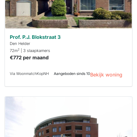
Prof. P.J. Blokstraat 3
Den Helder
2
72m
| 3 slaapkamers
€772 per maand
Via WoonmatchKopNH
Aangeboden sinds 10
Bekijk woning
Deze woning
is
waarschijnlijk
al verhuurd
Om kans te
maken moet je
binnen 15
minuten