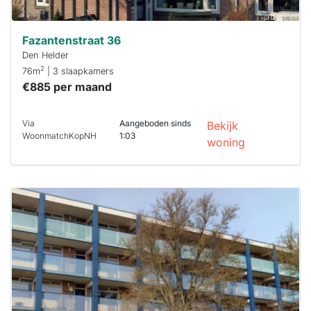
Fazantenstraat 36
Den Helder
2
76m
| 3 slaapkamers
€885 per maand
Via
Aangeboden sinds
Bekijk
WoonmatchKopNH
1:03
woning
Deze woning
is
waarschijnlijk
al verhuurd
Om kans te
maken moet je
binnen 15
minuten
reageren.
Stekkies helpt
je hierbij!