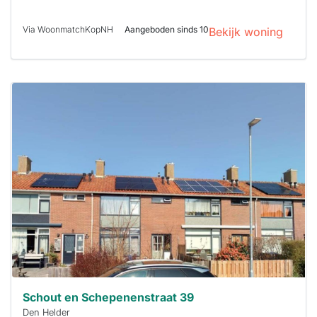
Via WoonmatchKopNH
Aangeboden sinds 10
Bekijk woning
Deze woning
is
waarschijnlijk
al verhuurd
Om kans te
maken moet je
binnen 15
minuten
reageren.
Stekkies helpt
je hierbij!
Schout en Schepenenstraat 39
Den Helder