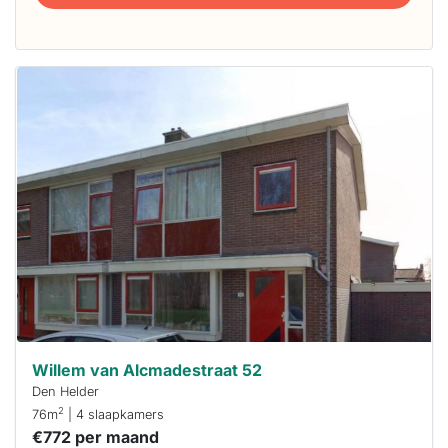
Deze woning
is
waarschijnlijk
al verhuurd
Om kans te
maken moet je
binnen 15
minuten
reageren.
Stekkies helpt
je hierbij!
Willem van Alcmadestraat 52
Den Helder
2
76m
| 4 slaapkamers
€772 per maand