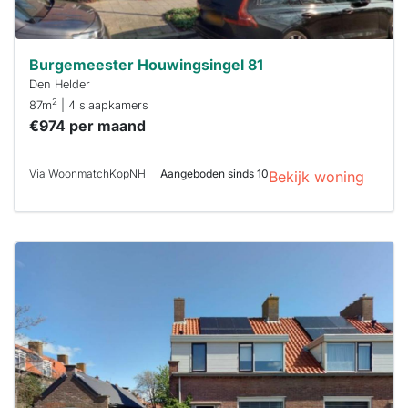
Burgemeester Houwingsingel 81
Den Helder
2
87m
| 4 slaapkamers
€974 per maand
Via WoonmatchKopNH
Aangeboden sinds 10
Bekijk woning
Deze woning
is
waarschijnlijk
al verhuurd
Om kans te
maken moet je
binnen 15
minuten
reageren.
Stekkies helpt
je hierbij!