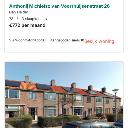
Anthonij Michielsz van Voorthuijsenstraat 26
Den Helder
2
73m
| 3 slaapkamers
€772 per maand
Via WoonmatchKopNH
Aangeboden sinds 10
Bekijk woning
Deze woning
is
waarschijnlijk
al verhuurd
Om kans te
maken moet je
binnen 15
minuten
reageren.
Stekkies helpt
je hierbij!