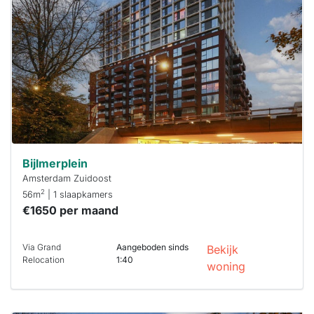
al verhuurd
Om kans te
maken moet je
binnen 15
minuten
reageren.
Stekkies helpt
je hierbij!
Bijlmerplein
Amsterdam Zuidoost
2
56m
| 1 slaapkamers
€1650 per maand
Via Grand
Aangeboden sinds
Bekijk
Relocation
1:40
woning