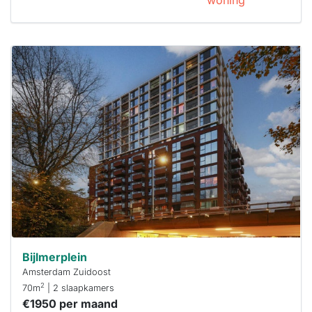
woning
Deze woning
is
waarschijnlijk
al verhuurd
Om kans te
maken moet je
binnen 15
minuten
reageren.
Stekkies helpt
je hierbij!
Bijlmerplein
Amsterdam Zuidoost
2
70m
| 2 slaapkamers
€1950 per maand