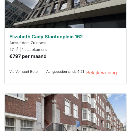
Elizabeth Cady Stantonplein 162
Amsterdam Zuidoost
2
27m
| 1 slaapkamers
€797 per maand
Via Verhuurt Beter
Aangeboden sinds 4:21
Bekijk woning
Deze woning
is
waarschijnlijk
al verhuurd
Om kans te
maken moet je
binnen 15