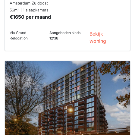
Amsterdam Zuidoost
2
56m
| 1 slaapkamers
€1650 per maand
Via Grand
Aangeboden sinds
Bekijk
Relocation
12:38
woning
Deze woning
is
waarschijnlijk
al verhuurd
Om kans te
maken moet je
binnen 15
minuten
reageren.
Stekkies helpt
je hierbij!