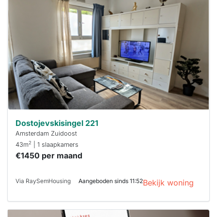
waarschijnlijk
al verhuurd
Om kans te
maken moet je
binnen 15
minuten
reageren.
Stekkies helpt
je hierbij!
Dostojevskisingel 221
Amsterdam Zuidoost
2
43m
| 1 slaapkamers
€1450 per maand
Via RaySemHousing
Aangeboden sinds 11:52
Bekijk woning