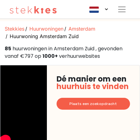
Stekkies
Huurwoningen
Amsterdam
Huurwoning Amsterdam Zuid
85
huurwoningen in Amsterdam Zuid , gevonden
vanaf €797 op
1000+
verhuurwebsites
Dé manier om een
huurhuis te vinden
Plaats een zoekopdracht