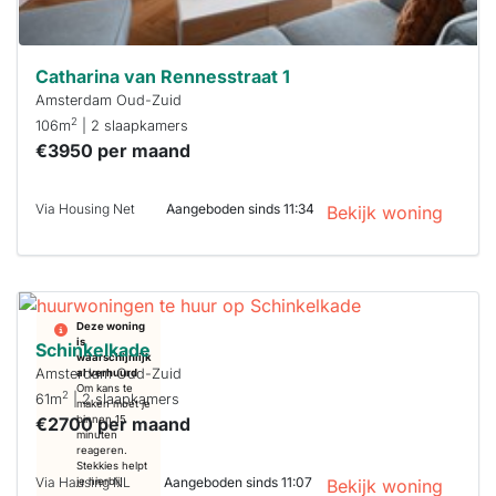
Catharina van Rennesstraat 1
Amsterdam Oud-Zuid
2
106m
| 2 slaapkamers
€3950 per maand
Via Housing Net
Aangeboden sinds 11:34
Bekijk woning
Deze woning
is
Schinkelkade
waarschijnlijk
Amsterdam Oud-Zuid
al verhuurd
Om kans te
2
61m
| 2 slaapkamers
maken moet je
€2700 per maand
binnen 15
minuten
reageren.
Stekkies helpt
Via Hausing NL
Aangeboden sinds 11:07
je hierbij!
Bekijk woning