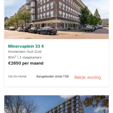
minuten
reageren.
Stekkies helpt
je hierbij!
Minervaplein 33 4
Amsterdam Oud-Zuid
2
80m
| 2 slaapkamers
€2650 per maand
Via Go Home
Aangeboden sinds 1:58
Bekijk woning
Deze woning
is
waarschijnlijk