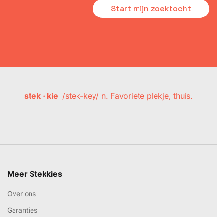
Volgende >>
Vul je zoekopdracht in en
laat Stekkies de rest
doen.
Start mijn zoektocht