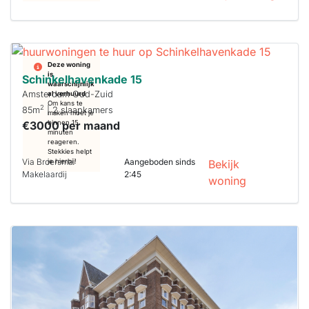
Deze woning
is
Schinkelhavenkade 15
waarschijnlijk
Amsterdam Oud-Zuid
al verhuurd
Om kans te
2
85m
| 2 slaapkamers
maken moet je
€3000 per maand
binnen 15
minuten
reageren.
Stekkies helpt
Via Broersma
Aangeboden sinds
je hierbij!
Bekijk
Makelaardij
2:45
woning
Deze woning
is
waarschijnlijk
al verhuurd
Om kans te
maken moet je
binnen 15