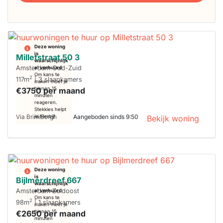
Deze woning
is
Milletstraat 50 3
waarschijnlijk
Amsterdam Oud-Zuid
al verhuurd
Om kans te
2
117m
| 3 slaapkamers
maken moet je
€3750 per maand
binnen 15
minuten
reageren.
Stekkies helpt
Via BrinkBorgh
Aangeboden sinds 9:50
je hierbij!
Bekijk woning
Deze woning
is
Bijlmerdreef 667
waarschijnlijk
Amsterdam Zuidoost
al verhuurd
Om kans te
2
98m
| 1 slaapkamers
maken moet je
€2650 per maand
binnen 15
minuten