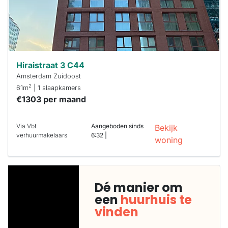
Hiraistraat 3 C44
Amsterdam Zuidoost
2
61m
| 1 slaapkamers
€1303 per maand
Via Vbt
Aangeboden sinds
Bekijk
verhuurmakelaars
6:32 |
woning
Dé manier om
een
huurhuis te
vinden