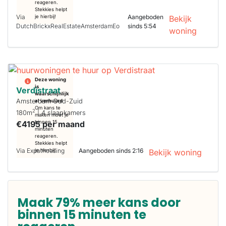
reageren.
Stekkies helpt
Via
Aangeboden
je hierbij!
Bekijk
DutchBrickxRealEstateAmsterdamEo
sinds 5:54
woning
Deze woning
is
Verdistraat
waarschijnlijk
Amsterdam Oud-Zuid
al verhuurd
Om kans te
2
180m
| 4 slaapkamers
maken moet je
€4195 per maand
binnen 15
minuten
reageren.
Stekkies helpt
Via Expathousing
Aangeboden sinds 2:16
je hierbij!
Bekijk woning
Maak 79% meer kans door
binnen 15 minuten te