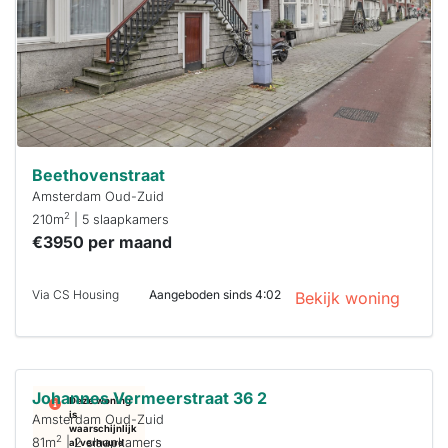
minuten
reageren.
Stekkies helpt
je hierbij!
Beethovenstraat
Amsterdam Oud-Zuid
2
210m
| 5 slaapkamers
€3950 per maand
Via CS Housing
Aangeboden sinds 4:02
Bekijk woning
Deze woning
is
waarschijnlijk
al verhuurd