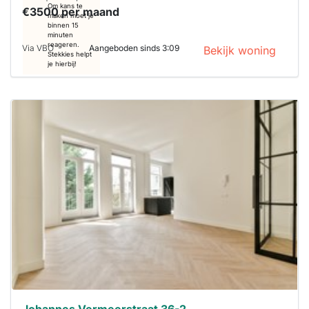
Om kans te
maken moet je
binnen 15
minuten
reageren.
Stekkies helpt
je hierbij!
Johannes Vermeerstraat 36 2
Amsterdam Oud-Zuid
2
81m
| 2 slaapkamers
€3500 per maand
Via VBO
Aangeboden sinds 3:09
Bekijk woning