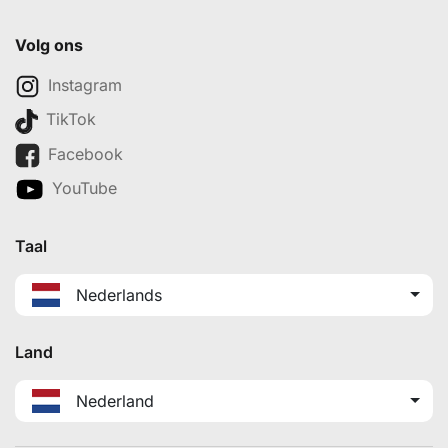
Tips & Tools
Hoe werkt het
Guides
Blog
Stekkies-kadobon
Stekkies opzeggen
Check huurwoning
Volg ons
Instagram
TikTok
Facebook