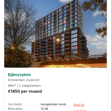
Deze woning
is
waarschijnlijk
al verhuurd
Om kans te
maken moet je
binnen 15
minuten
reageren.
Stekkies helpt
je hierbij!
Bijlmerplein
Amsterdam Zuidoost
2
68m
| 2 slaapkamers
€1850 per maand
Via Grand
Aangeboden sinds
Bekijk
Relocation
12:38