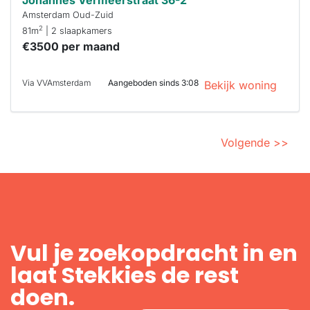
Deze woning
is
waarschijnlijk
al verhuurd
Om kans te
maken moet je
binnen 15
minuten
reageren.
Stekkies helpt
je hierbij!
Johannes Vermeerstraat 36-2
Amsterdam Oud-Zuid
2
81m
| 2 slaapkamers
€3500 per maand
Via VVAmsterdam
Aangeboden sinds 3:08
Bekijk woning