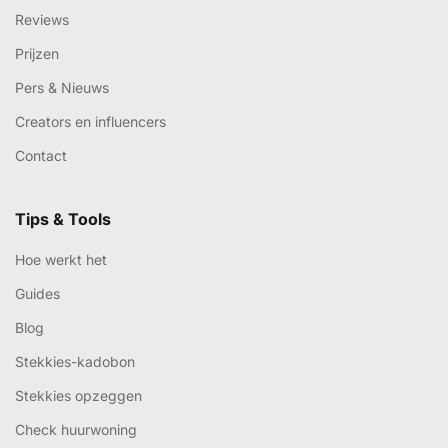
stek · kie
/stek-key/ n. Favoriete plekje, thuis.
Meer Stekkies
Over ons
Garanties
Reviews
Prijzen
Pers & Nieuws
Creators en influencers
Contact