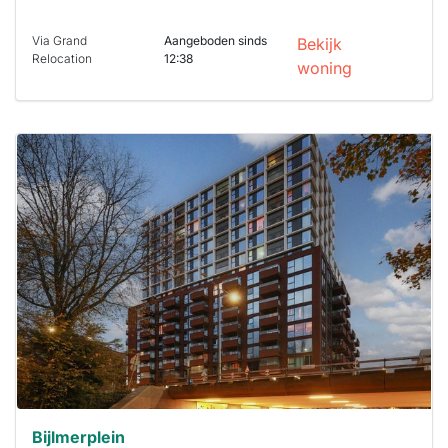
Via Grand
Aangeboden sinds
Bekijk
Relocation
12:38
woning
Deze woning
is
waarschijnlijk
al verhuurd
Om kans te
maken moet je
binnen 15
minuten
reageren.
Stekkies helpt
je hierbij!
Bijlmerplein