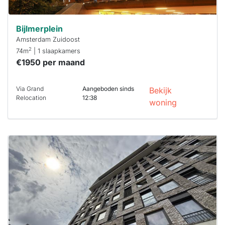
Bijlmerplein
Amsterdam Zuidoost
2
74m
| 1 slaapkamers
€1950 per maand
Via Grand
Aangeboden sinds
Bekijk
Relocation
12:38
woning
Deze woning
is
waarschijnlijk
al verhuurd
Om kans te
maken moet je
binnen 15
minuten
reageren.
Stekkies helpt
je hierbij!