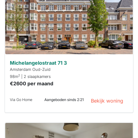
maken moet je
binnen 15
minuten
reageren.
Stekkies helpt
je hierbij!
Michelangelostraat 71 3
Amsterdam Oud-Zuid
2
98m
| 2 slaapkamers
€2600 per maand
Via Go Home
Aangeboden sinds 2:21
Bekijk woning
Deze woning
is