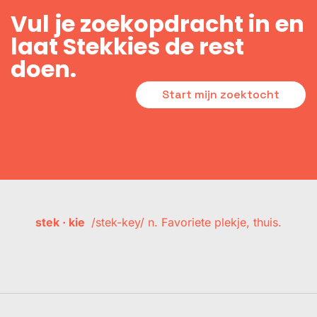
Vul je zoekopdracht in en
laat Stekkies de rest
doen.
Start mijn zoektocht
stek · kie
/stek-key/ n. Favoriete plekje, thuis.