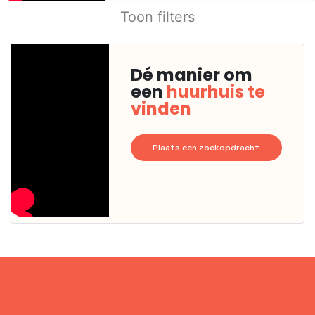
Toon filters
Dé manier om
een
huurhuis te
vinden
Plaats een zoekopdracht