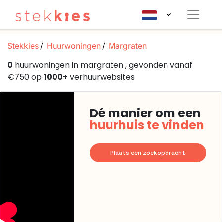
Stekkies
Huurwoningen
Margraten
0
huurwoningen in margraten , gevonden vanaf
€750 op
1000+
verhuurwebsites
Dé manier om een
huurhuis te vinden
Plaats een zoekopdracht