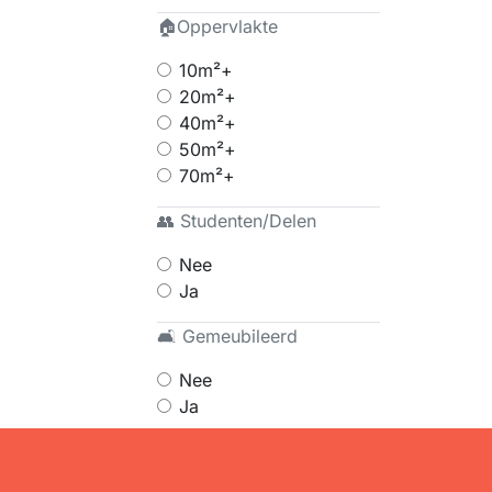
🏠Oppervlakte
10m²+
20m²+
40m²+
50m²+
70m²+
👥 Studenten/Delen
Nee
Ja
🛋 Gemeubileerd
Nee
Ja