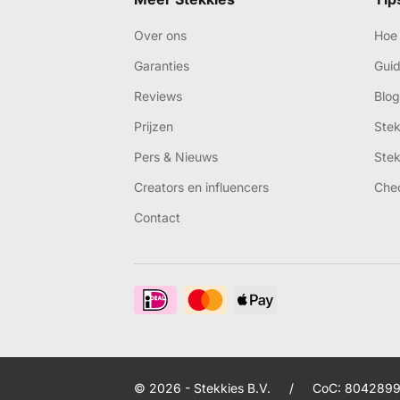
Over ons
Hoe 
Garanties
Gui
Reviews
Blog
Prijzen
Ste
Pers & Nieuws
Ste
Creators en influencers
Che
Contact
© 2026 - Stekkies B.V.
/
CoC: 8042899