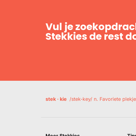
Vul je zoekopdrach
Stekkies de rest d
stek · kie
/stek-key/ n. Favoriete plekje
Meer Stekkies
Tip