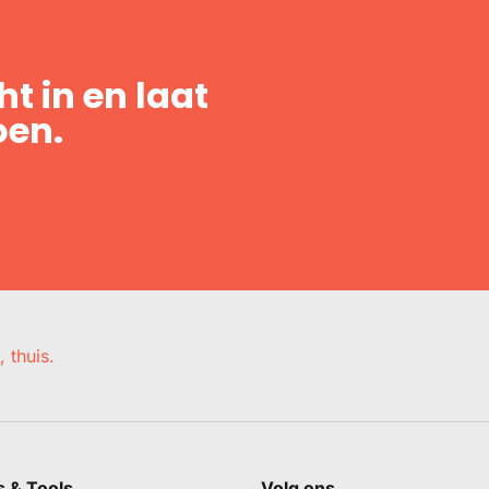
t in en laat
oen.
, thuis.
s & Tools
Volg ons