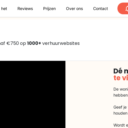
 het
Reviews
Prijzen
Over ons
Contact
anaf €750 op
1000+
verhuurwebsites
Dé 
te 
De woni
hebben
Geef je
houden 
Wordt e