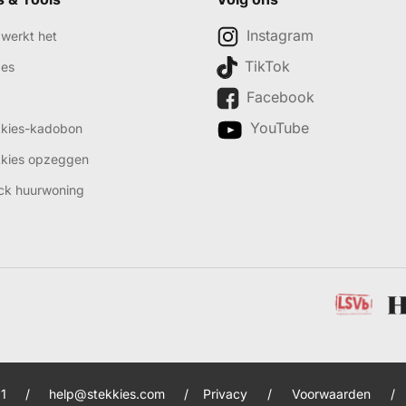
Instagram
werkt het
TikTok
des
Facebook
YouTube
kkies-kadobon
kkies opzeggen
ck huurwoning
1
/
help@stekkies.com
/
Privacy
/
Voorwaarden
/