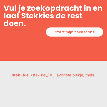
Vul je zoekopdracht in en
laat Stekkies de rest
doen.
Start mijn zoektocht
stek · kie
/stek-key/ n. Favoriete plekje, thuis.