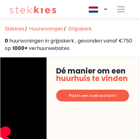
Stekkies
Huurwoningen
Grijpskerk
0
huurwoningen in grijpskerk , gevonden vanaf €750
op
1000+
verhuurwebsites
Dé manier om een
huurhuis te vinden
Plaats een zoekopdracht