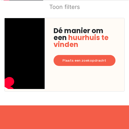
Toon filters
Dé manier om
een
huurhuis te
vinden
Plaats een zoekopdracht