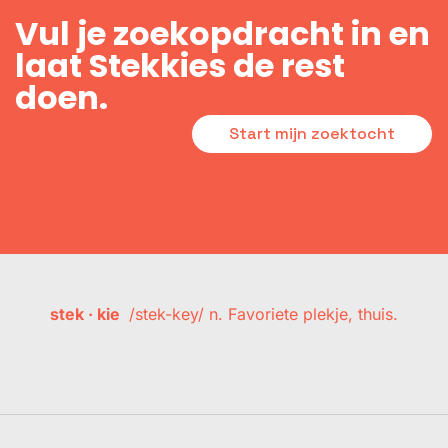
Vul je zoekopdracht in en
laat Stekkies de rest
doen.
Start mijn zoektocht
stek · kie
/stek-key/ n. Favoriete plekje, thuis.