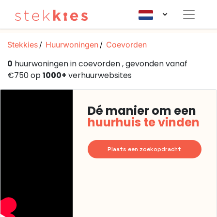
Stekkies
Huurwoningen
Coevorden
0
huurwoningen in coevorden , gevonden vanaf
€750 op
1000+
verhuurwebsites
Dé manier om een
huurhuis te vinden
Plaats een zoekopdracht