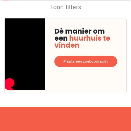
Toon filters
Dé manier om
een
huurhuis te
vinden
Plaats een zoekopdracht