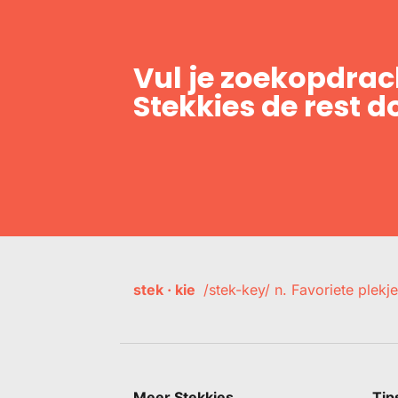
Vul je zoekopdrach
Stekkies de rest d
stek · kie
/stek-key/ n. Favoriete plekje
Meer Stekkies
Tip