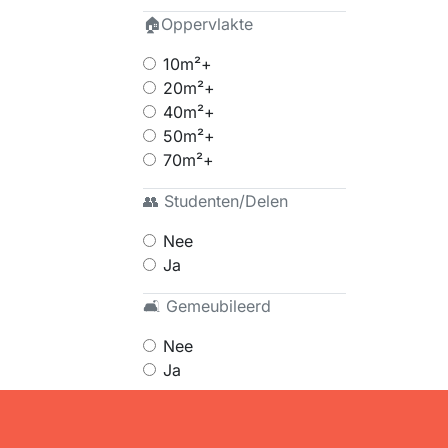
🏠Oppervlakte
10m²+
20m²+
40m²+
50m²+
70m²+
👥 Studenten/Delen
Nee
Ja
🛋 Gemeubileerd
Nee
Ja