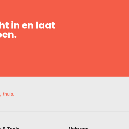
t in en laat
oen.
, thuis.
s & Tools
Volg ons