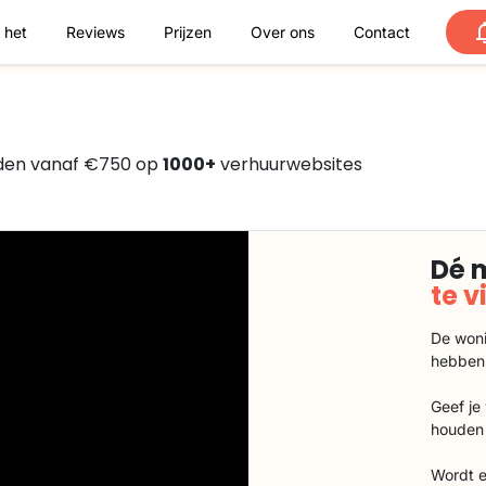
 het
Reviews
Prijzen
Over ons
Contact
nden vanaf €750 op
1000+
verhuurwebsites
Dé 
te 
De woni
hebben
Geef je
houden 
Wordt e