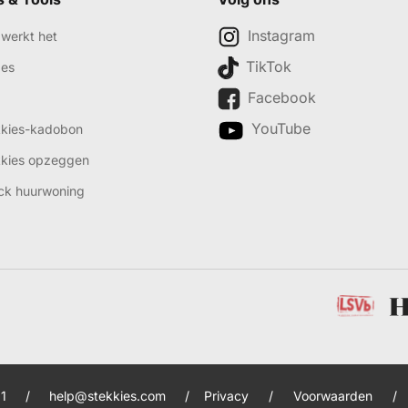
Instagram
werkt het
TikTok
des
Facebook
YouTube
kkies-kadobon
kkies opzeggen
ck huurwoning
1
/
help@stekkies.com
/
Privacy
/
Voorwaarden
/