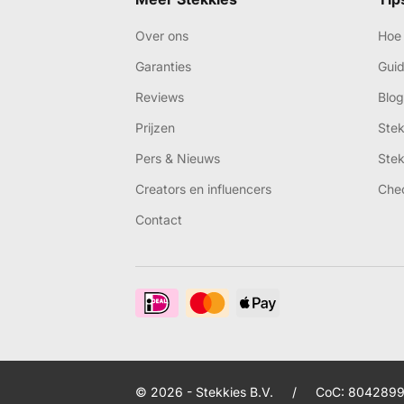
Over ons
Hoe 
Garanties
Gui
Reviews
Blog
Prijzen
Ste
Pers & Nieuws
Ste
Creators en influencers
Che
Contact
© 2026 - Stekkies B.V.
/
CoC: 8042899