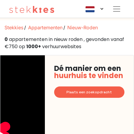
Stekkies
Appartementen
Nieuw-Roden
0
appartementen in nieuw roden , gevonden vanaf
€750 op
1000+
verhuurwebsites
Dé manier om een
huurhuis te vinden
Plaats een zoekopdracht