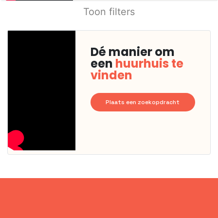
Toon filters
Dé manier om
een
huurhuis te
vinden
Plaats een zoekopdracht