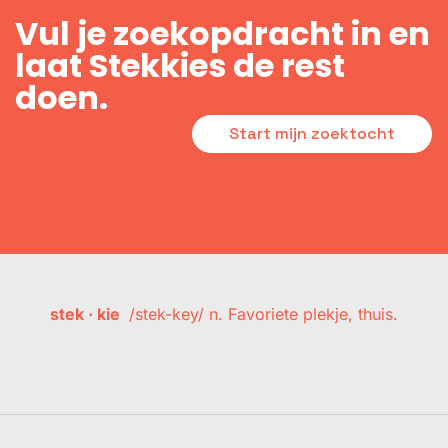
Vul je zoekopdracht in en
laat Stekkies de rest
doen.
Start mijn zoektocht
stek · kie
/stek-key/ n. Favoriete plekje, thuis.