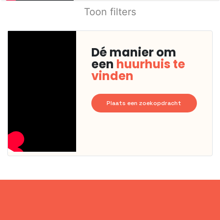
Toon filters
Dé manier om
een
huurhuis te
vinden
Plaats een zoekopdracht