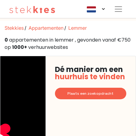
Stekkies
Appartementen
Lemmer
0
appartementen in lemmer , gevonden vanaf €750
op
1000+
verhuurwebsites
Dé manier om een
huurhuis te vinden
Plaats een zoekopdracht