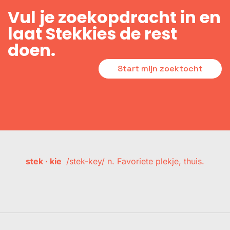
Vul je zoekopdracht in en
laat Stekkies de rest
doen.
Start mijn zoektocht
stek · kie
/stek-key/ n. Favoriete plekje, thuis.