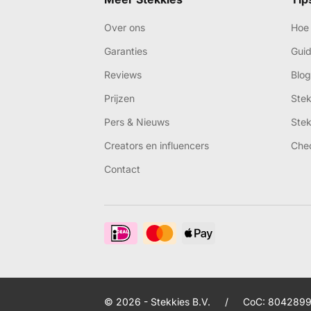
Over ons
Hoe 
Garanties
Gui
Reviews
Blog
Prijzen
Ste
Pers & Nieuws
Ste
Creators en influencers
Che
Contact
© 2026 - Stekkies B.V.
/
CoC: 8042899