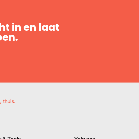
t in en laat
oen.
, thuis.
s & Tools
Volg ons