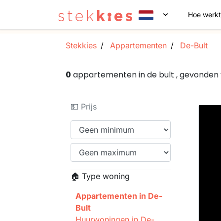
Hoe werkt
Stekkies
Appartementen
De-Bult
0
appartementen in de bult , gevonden
💵 Prijs
🏠 Type woning
Appartementen in De-
Bult
Huurwoningen in De-