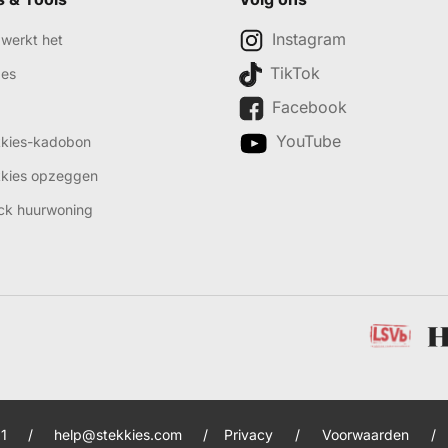
Instagram
werkt het
TikTok
des
Facebook
YouTube
kkies-kadobon
kkies opzeggen
ck huurwoning
1
/
help@stekkies.com
/
Privacy
/
Voorwaarden
/