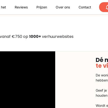
 het
Reviews
Prijzen
Over ons
Contact
 vanaf €750 op
1000+
verhuurwebsites
Dé 
te 
De woni
hebben
Geef je
houden 
Wordt e