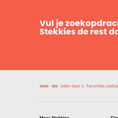
Vul je zoekopdrach
Stekkies de rest d
stek · kie
/stek-key/ n. Favoriete plekje
Meer Stekkies
Tip