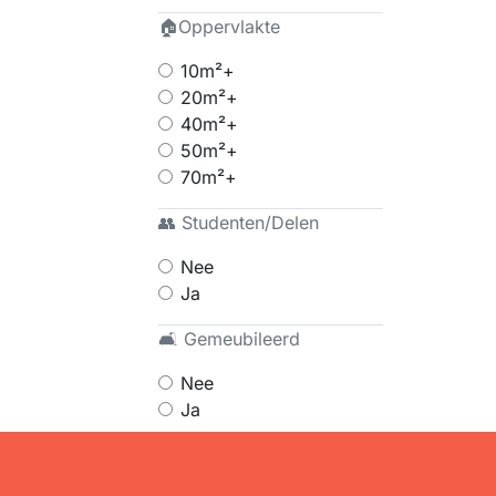
🏠Oppervlakte
10m²+
20m²+
40m²+
50m²+
70m²+
👥 Studenten/Delen
Nee
Ja
🛋 Gemeubileerd
Nee
Ja