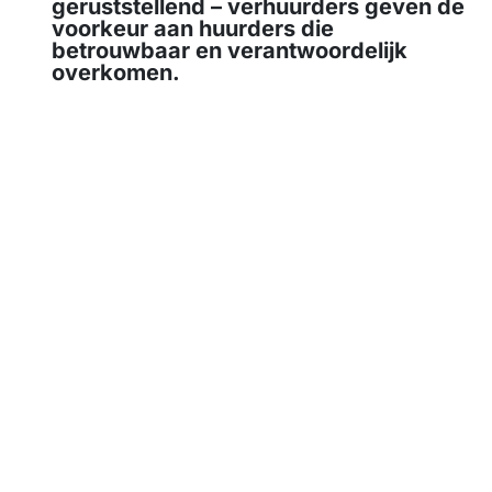
geruststellend – verhuurders geven de
voorkeur aan huurders die
betrouwbaar en verantwoordelijk
overkomen.
Jeroen van der Es
Co-founder van Stekkies
Hot tip!
Wist je dat we een lijst bieden van alle
documenten die je klaar moet hebben wanneer je
je aanmeldt?