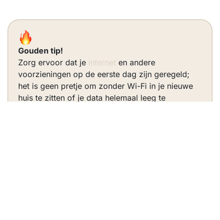
Gouden tip!
Zorg ervoor dat je
internet
en andere
voorzieningen op de eerste dag zijn geregeld;
het is geen pretje om zonder Wi-Fi in je nieuwe
huis te zitten of je data helemaal leeg te
verbruiken!
Slim inpakken
Maximaliseer efficiëntie met bagage en tassen
Gebruik naast dozen ook koffers en tassen om zware
spullen zoals boeken te verhuizen. Ze zijn
gemakkelijker te rollen dan een stapel dozen te