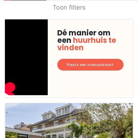
Toon filters
Dé manier om
een
huurhuis te
vinden
Plaats een zoekopdracht
Deze woning
is
waarschijnlijk
al verhuurd
Om kans te
maken moet je