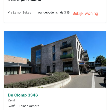
Via LemonSuites
Aangeboden sinds 3:16
Bekijk woning
Deze woning
is
waarschijnlijk
al verhuurd
Om kans te
maken moet je
binnen 15
minuten
reageren.
Stekkies helpt
je hierbij!
De Clomp 3346
Zeist
2
67m
| 1 slaapkamers