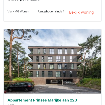
Via NMG Wonen
Aangeboden sinds 4
Bekijk woning
Deze woning
is
waarschijnlijk
al verhuurd
Om kans te
maken moet je
binnen 15
minuten
reageren.
Stekkies helpt
je hierbij!
Appartement Prinses Marijkelaan 223