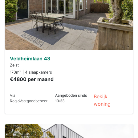
binnen 15
minuten
reageren.
Stekkies helpt
je hierbij!
Veldheimlaan 43
Zeist
2
170m
| 4 slaapkamers
€4800 per maand
Via
Aangeboden sinds
Bekijk
RegioVastgoedbeheer
10:33
woning
Deze woning
is