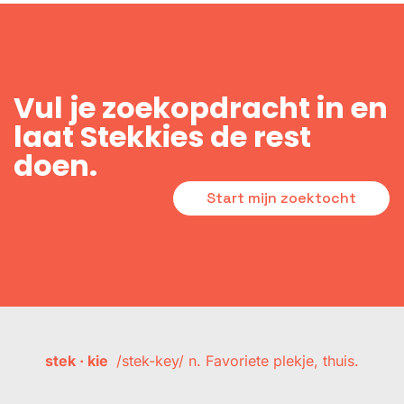
Vul je zoekopdracht in en
laat Stekkies de rest
doen.
Start mijn zoektocht
stek · kie
/stek-key/ n. Favoriete plekje, thuis.