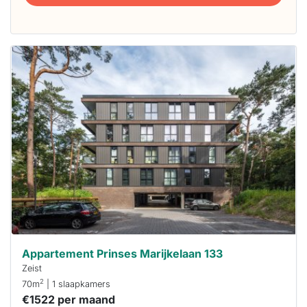
Deze woning
is
waarschijnlijk
al verhuurd
Om kans te
maken moet je
binnen 15
minuten
reageren.
Stekkies helpt
je hierbij!
Appartement Prinses Marijkelaan 133
Zeist
2
70m
| 1 slaapkamers
€1522 per maand