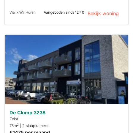
Via Ik Wil Huren
Aangeboden sinds 12:40
Bekijk woning
Deze woning
is
waarschijnlijk
al verhuurd
Om kans te
maken moet je
binnen 15
minuten
reageren.
Stekkies helpt
je hierbij!
De Clomp 3238
Zeist
2
75m
| 2 slaapkamers
€1475 per maand