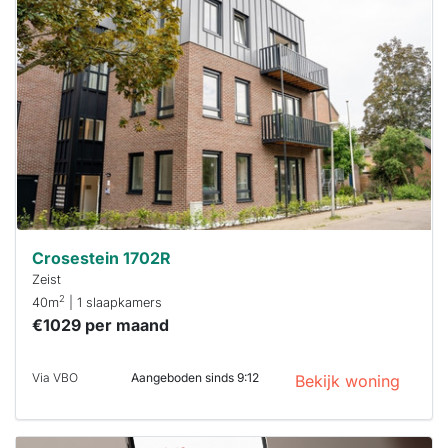
waarschijnlijk
al verhuurd
Om kans te
maken moet je
binnen 15
minuten
reageren.
Stekkies helpt
je hierbij!
Crosestein 1702R
Zeist
2
40m
| 1 slaapkamers
€1029 per maand
Via VBO
Aangeboden sinds 9:12
Bekijk woning