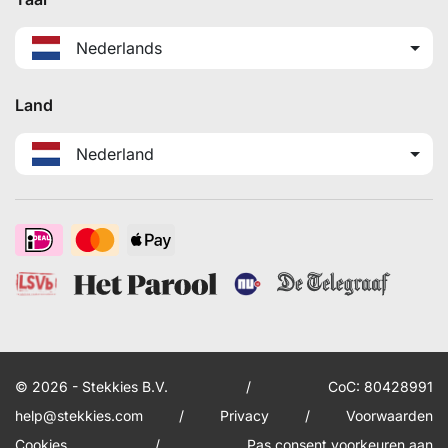
Nederlands
Land
Nederland
© 2026 - Stekkies B.V.
/
CoC: 80428991
help@stekkies.com
/
Privacy
/
Voorwaarden
Cookies
/
Pas consent voorkeuren aan