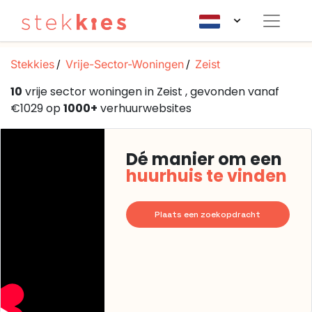
Stekkies
Vrije-Sector-Woningen
Zeist
10
vrije sector woningen in Zeist , gevonden vanaf
€1029 op
1000+
verhuurwebsites
Dé manier om een
huurhuis te vinden
Plaats een zoekopdracht