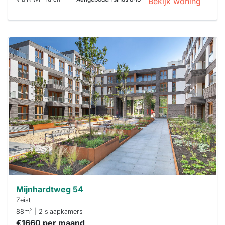
Bekijk woning
Deze woning
is
waarschijnlijk
al verhuurd
Om kans te
maken moet je
binnen 15
minuten
reageren.
Stekkies helpt
je hierbij!
Mijnhardtweg 54
Zeist
2
88m
| 2 slaapkamers
€1660 per maand