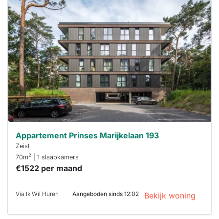
Deze woning
is
waarschijnlijk
al verhuurd
Om kans te
maken moet je
binnen 15
minuten
reageren.
Stekkies helpt
je hierbij!
Appartement Prinses Marijkelaan 193
Zeist
2
70m
| 1 slaapkamers
€1522 per maand
Via Ik Wil Huren
Aangeboden sinds 12:02
Bekijk woning