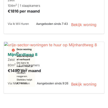
Zeist
2
104m
| 1 slaapkamers
€1816 per maand
Via Ik Wil Huren
Aangeboden sinds 7:43
Bekijk woning
Deze woning
is
Mijnhardtweg 8
waarschijnlijk
Zeist
al verhuurd
Om kans te
2
80m
| 2 slaapkamers
maken moet je
€1490 per maand
binnen 15
minuten
reageren.
Stekkies helpt
Via NMG Wonen
Aangeboden sinds 9:26
je hierbij!
Bekijk woning