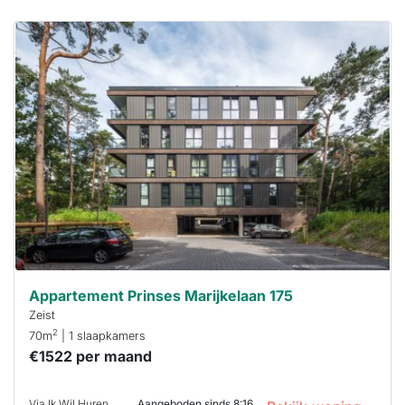
Deze woning
is
waarschijnlijk
al verhuurd
Om kans te
maken moet je
binnen 15
minuten
reageren.
Stekkies helpt
je hierbij!
Appartement Prinses Marijkelaan 175
Zeist
2
70m
| 1 slaapkamers
€1522 per maand
Via Ik Wil Huren
Aangeboden sinds 8:16