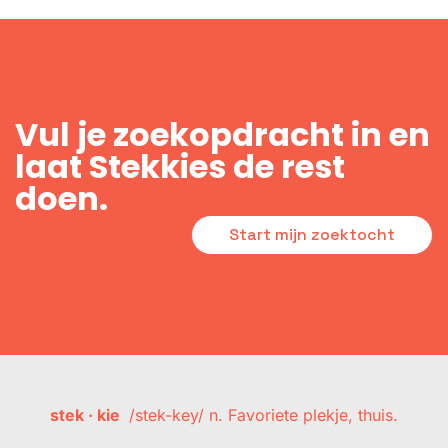
Vul je zoekopdracht in en
laat Stekkies de rest
doen.
Start mijn zoektocht
stek · kie
/stek-key/ n. Favoriete plekje, thuis.