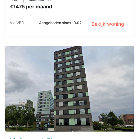
€1475 per maand
Via VBO
Aangeboden sinds 10:02
Bekijk woning
Deze woning
is
waarschijnlijk
al verhuurd
Om kans te
maken moet je
binnen 15
minuten
reageren.
Stekkies helpt
je hierbij!