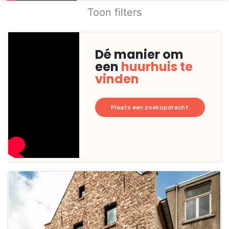
Toon filters
Dé manier om
een
huurhuis te
vinden
Plaats een zoekopdracht
Deze woning
is
waarschijnlijk
al verhuurd
Om kans te
maken moet je