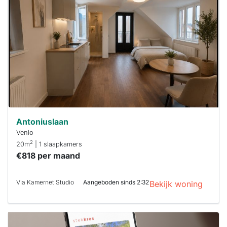
al verhuurd
Om kans te
maken moet je
binnen 15
minuten
reageren.
Stekkies helpt
je hierbij!
Antoniuslaan
Venlo
2
20m
| 1 slaapkamers
€818 per maand
Via Kamernet Studio
Aangeboden sinds 2:32
Bekijk woning