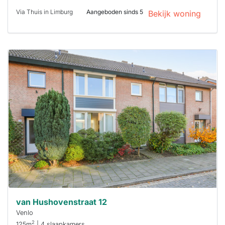
Via Thuis in Limburg
Aangeboden sinds 5
Bekijk woning
Deze woning
is
waarschijnlijk
al verhuurd
Om kans te
maken moet je
binnen 15
minuten
reageren.
Stekkies helpt
je hierbij!
van Hushovenstraat 12
Venlo
2
125m
| 4 slaapkamers