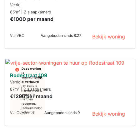
Venlo
2
85m
| 2 slaapkamers
€1000 per maand
Via VBO
Aangeboden sinds 8:27
Bekijk woning
Deze woning
is
Rodestraat 109
waarschijnlijk
Venlo
al verhuurd
Om kans te
2
87m
| 2 slaapkamers
maken moet je
€1296 per maand
binnen 15
minuten
reageren.
Stekkies helpt
Via Ovida
Aangeboden sinds 9
je hierbij!
Bekijk woning