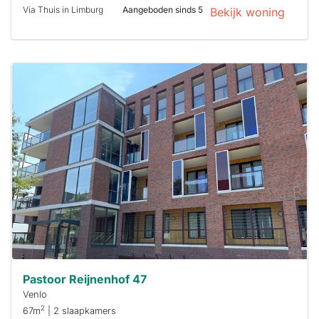
Via Thuis in Limburg
Aangeboden sinds 5
Bekijk woning
Deze woning
is
waarschijnlijk
al verhuurd
Om kans te
maken moet je
binnen 15
minuten
reageren.
Stekkies helpt
je hierbij!
Pastoor Reijnenhof 47
Venlo
2
67m
| 2 slaapkamers