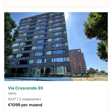
Deze woning
is
waarschijnlijk
al verhuurd
Om kans te
maken moet je
binnen 15
minuten
reageren.
Stekkies helpt
je hierbij!
Via Crescendo 93
Venlo
2
92m
| 2 slaapkamers
€1099 per maand