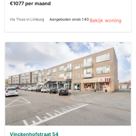
€1077 per maand
Via Thuis in Limburg
Aangeboden sinds 1:40
Bekijk woning
Deze woning
is
waarschijnlijk
al verhuurd
Om kans te
maken moet je
binnen 15
minuten
reageren.
Stekkies helpt
je hierbij!
Vinckenhofstraat 54