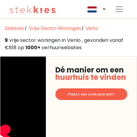
Stekkies
Vrije-Sector-Woningen
Venlo
9
vrije sector woningen in Venlo , gevonden vanaf
€818 op
1000+
verhuurwebsites
Dé manier om een
huurhuis te vinden
Plaats een zoekopdracht