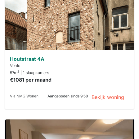
binnen 15
minuten
reageren.
Stekkies helpt
je hierbij!
Houtstraat 4A
Venlo
2
57m
| 1 slaapkamers
€1081 per maand
Via NMG Wonen
Aangeboden sinds 9:58
Bekijk woning
Deze woning
is
waarschijnlijk