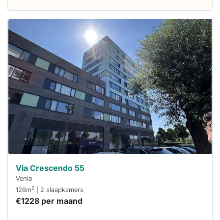
Deze woning
is
waarschijnlijk
al verhuurd
Om kans te
maken moet je
binnen 15
minuten
reageren.
Stekkies helpt
je hierbij!
Via Crescendo 55
Venlo
2
126m
| 2 slaapkamers
€1228 per maand