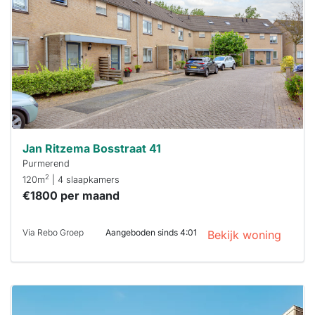
maken moet je
binnen 15
minuten
reageren.
Stekkies helpt
je hierbij!
Jan Ritzema Bosstraat 41
Purmerend
2
120m
| 4 slaapkamers
€1800 per maand
Via Rebo Groep
Aangeboden sinds 4:01
Bekijk woning
Deze woning