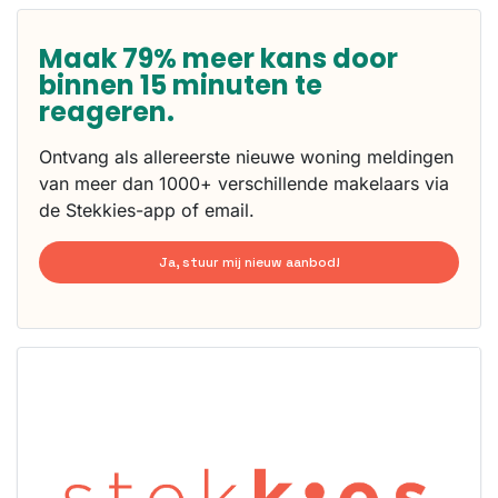
Maak 79% meer kans door
binnen 15 minuten te
reageren.
Ontvang als allereerste nieuwe woning meldingen
van meer dan 1000+ verschillende makelaars via
de Stekkies-app of email.
Ja, stuur mij nieuw aanbod!
Deze woning
is
waarschijnlijk
al verhuurd
Om kans te
maken moet je
binnen 15
minuten