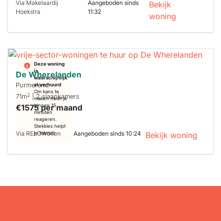
Via Makelaardij
Aangeboden sinds
Bekijk
Hoekstra
11:32
woning
Deze woning
is
De Wherelanden
waarschijnlijk
Purmerend
al verhuurd
Om kans te
2
71m
| 2 slaapkamers
maken moet je
€1575 per maand
binnen 15
minuten
reageren.
Stekkies helpt
Via RELOWonen
Aangeboden sinds 10:24
je hierbij!
Bekijk woning