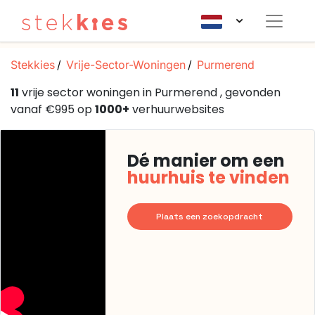
Stekkies
Vrije-Sector-Woningen
Purmerend
11
vrije sector woningen in Purmerend , gevonden
vanaf €995 op
1000+
verhuurwebsites
Dé manier om een
huurhuis te vinden
Plaats een zoekopdracht