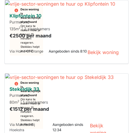
Deze woning
is
Klipfontein 10
waarschijnlijk
Purmerend
al verhuurd
Om kans te
2
135m
| 2 slaapkamers
maken moet je
€2500 per maand
binnen 15
minuten
reageren.
Stekkies helpt
Via Home Of Orange
Aangeboden sinds 8:10
je hierbij!
Bekijk woning
Deze woning
is
Stekeldijk 33
waarschijnlijk
Purmerend
al verhuurd
Om kans te
2
80m
| 1 slaapkamers
maken moet je
€1512 per maand
binnen 15
minuten
reageren.
Stekkies helpt
Via Makelaardij
Aangeboden sinds
je hierbij!
Bekijk
Hoekstra
12:34
woning