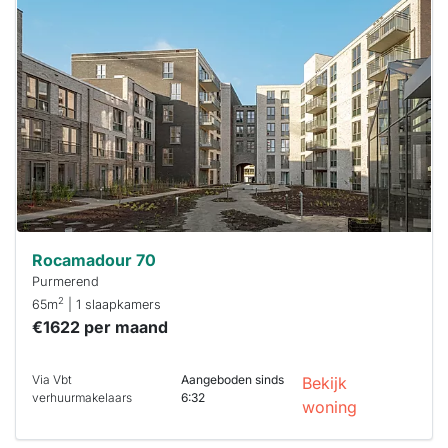
is
waarschijnlijk
al verhuurd
Om kans te
maken moet je
binnen 15
minuten
reageren.
Stekkies helpt
je hierbij!
Rocamadour 70
Purmerend
2
65m
| 1 slaapkamers
€1622 per maand
Via Vbt
Aangeboden sinds
Bekijk
verhuurmakelaars
6:32
woning