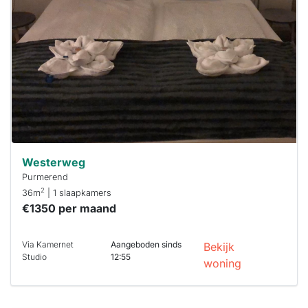
al verhuurd
Om kans te
maken moet je
binnen 15
minuten
reageren.
Stekkies helpt
je hierbij!
Westerweg
Purmerend
2
36m
| 1 slaapkamers
€1350 per maand
Via Kamernet
Aangeboden sinds
Bekijk
Studio
12:55
woning