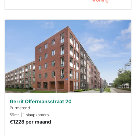
Deze woning
is
waarschijnlijk
al verhuurd
Om kans te
maken moet je
binnen 15
minuten
reageren.
Stekkies helpt
je hierbij!
Gerrit Offermansstraat 20
Purmerend
2
59m
| 1 slaapkamers
€1228 per maand