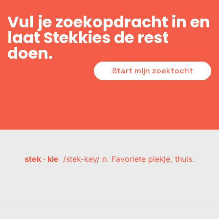
Vul je zoekopdracht in en
laat Stekkies de rest
doen.
Start mijn zoektocht
stek · kie
/stek-key/ n. Favoriete plekje, thuis.