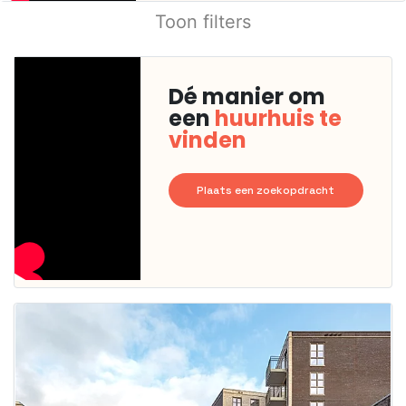
Toon filters
Dé manier om
een
huurhuis te
vinden
Plaats een zoekopdracht
Deze woning
is
waarschijnlijk
al verhuurd
Om kans te
maken moet je