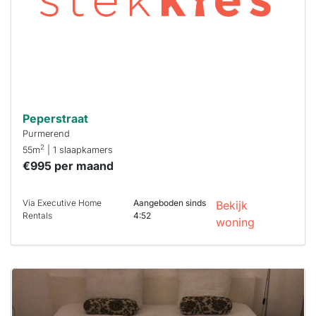
reageren.
Stekkies helpt
je hierbij!
Peperstraat
Purmerend
2
55m
| 1 slaapkamers
€995 per maand
Via Executive Home
Aangeboden sinds
Bekijk
Rentals
4:52
woning
Deze woning
is
waarschijnlijk