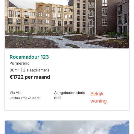
binnen 15
minuten
reageren.
Stekkies helpt
je hierbij!
Rocamadour 123
Purmerend
2
80m
| 2 slaapkamers
€1722 per maand
Via Vbt
Aangeboden sinds
Bekijk
verhuurmakelaars
6:32
woning
Deze woning
is