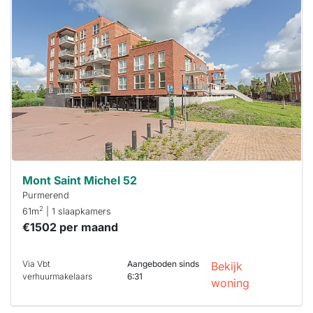
waarschijnlijk
al verhuurd
Om kans te
maken moet je
binnen 15
minuten
reageren.
Stekkies helpt
je hierbij!
Mont Saint Michel 52
Purmerend
2
61m
| 1 slaapkamers
€1502 per maand
Via Vbt
Aangeboden sinds
Bekijk
verhuurmakelaars
6:31
woning