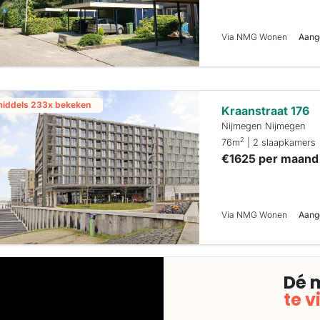
Via NMG Wonen
Aang
middels 233x bekeken
Kraanstraat 176
Nijmegen Nijmegen
2
76m
| 2 slaapkamers
€1625 per maand
Via NMG Wonen
Aange
Dé 
te 