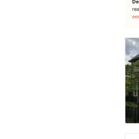
De
re
ee