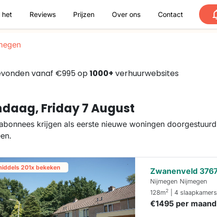
 het
Reviews
Prijzen
Over ons
Contact
megen
 gevonden vanaf €995 op
1000+
verhuurwebsites
daag, Friday 7 August
abonnees krijgen als eerste nieuwe woningen doorgestuurd.
een.
middels 201x bekeken
Zwanenveld 376
Nijmegen Nijmegen
2
128m
| 4 slaapkamer
€1495 per maand