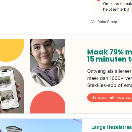
Om kans te make
helpt je hierbij!
Via Rebo Groep
Maak 79% m
15 minuten 
Ontvang als alleree
meer dan 1000+ ver
Stekkies-app of ema
Ja, stuur mij nieuw aa
Lange Hezelstraat