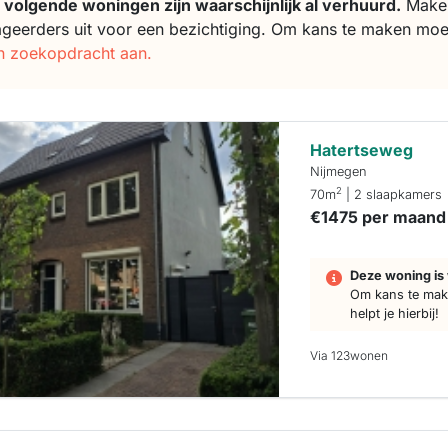
 volgende woningen zijn waarschijnlijk al verhuurd.
Makela
ageerders uit voor een bezichtiging. Om kans te maken moe
n zoekopdracht aan.
Hatertseweg
Nijmegen
2
70m
| 2 slaapkamers
€1475 per maand
Deze woning is 
Om kans te make
helpt je hierbij!
Via 123wonen