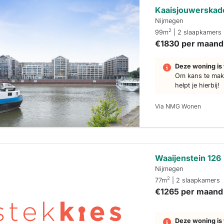
Kaaisjouwerskad
Nijmegen
2
99m
| 2 slaapkamers
€1830 per maand
Deze woning is 
Om kans te make
helpt je hierbij!
Via NMG Wonen
Waaijenstein 126
Nijmegen
2
77m
| 2 slaapkamers
€1265 per maand
Deze woning is 