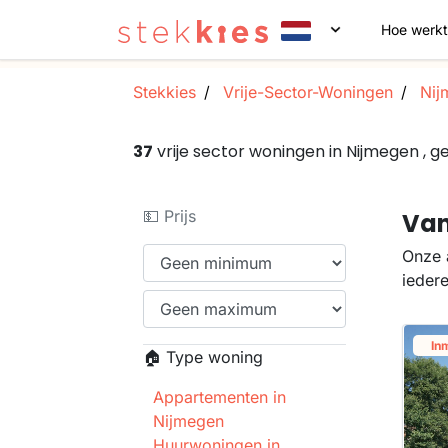
Hoe werkt
Stekkies
Vrije-Sector-Woningen
Nij
37
vrije sector woningen in Nijmegen ,
💵 Prijs
Van
Onze 
ieder
In
🏠 Type woning
Appartementen in
Nijmegen
Huurwoningen in