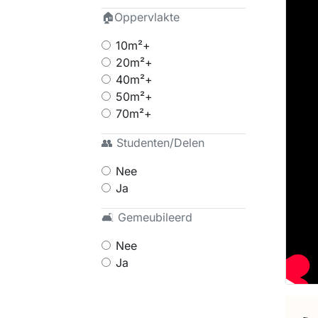
🏠Oppervlakte
10m²+
20m²+
40m²+
50m²+
70m²+
👥 Studenten/Delen
Nee
Ja
🛋 Gemeubileerd
Nee
Ja