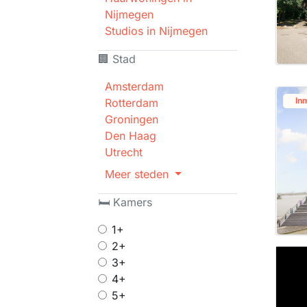
Nijmegen
Studios in Nijmegen
🏢 Stad
Amsterdam
In
Rotterdam
Groningen
Den Haag
Utrecht
Meer steden
🛏 Kamers
1+
2+
3+
4+
5+