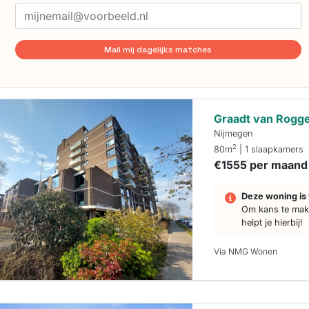
Mail mij dagelijks matches
Graadt van Rogge
Nijmegen
2
80m
| 1 slaapkamers
€1555 per maand
Deze woning is 
Om kans te make
helpt je hierbij!
Via NMG Wonen