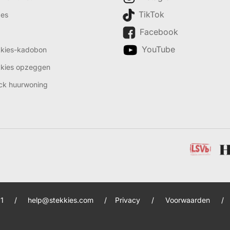
TikTok
des
Facebook
YouTube
kkies-kadobon
kkies opzeggen
ck huurwoning
1
/
help@stekkies.com
/
Privacy
/
Voorwaarden
/