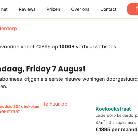
 het
Reviews
Prijzen
Over ons
Contact
derdorp
 gevonden vanaf €1895 op
1000+
verhuurwebsites
daag, Friday 7 August
abonnees krijgen als eerste nieuwe woningen doorgestuurd.
een.
middels 204x bekeken
Koekoekstraat
Leiderdorp Leiderdorp
2
87m
| 3 slaapkamers
€1895 per maand