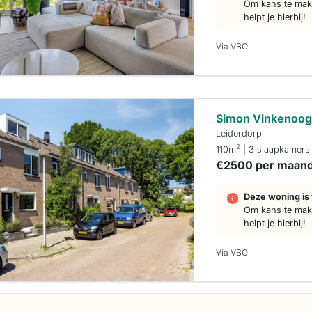
Om kans te make
helpt je hierbij!
Via VBO
Simon Vinkenoog
Leiderdorp
2
110m
| 3 slaapkamers
€2500 per maan
Deze woning is 
Om kans te make
helpt je hierbij!
Via VBO