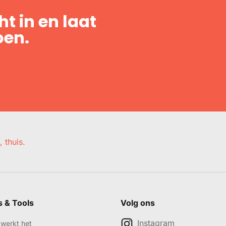
t in en laat
oen.
, thuis.
s & Tools
Volg ons
Instagram
werkt het