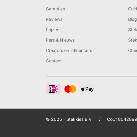
Garanties
Gui
Reviews
Blog
Prijzen
Ste
Pers & Nieuws
Ste
Creators en influencers
Che
Contact
© 2026 - Stekkies B.V.
/
CoC: 8042899