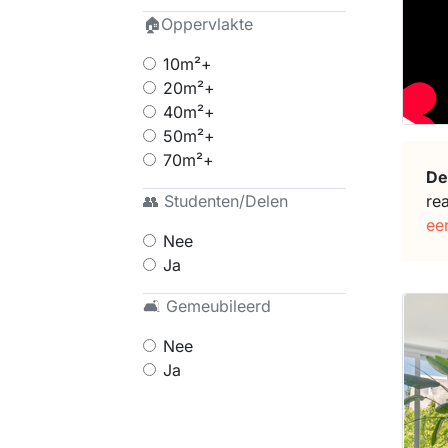
🏠Oppervlakte
10m²+
20m²+
40m²+
50m²+
70m²+
De
re
👥 Studenten/Delen
ee
Nee
Ja
🛋 Gemeubileerd
Nee
Ja