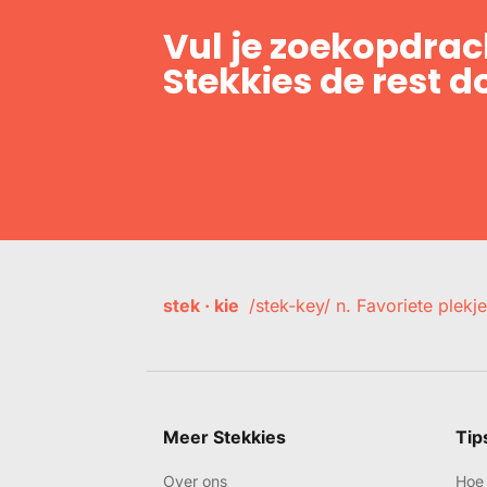
Vul je zoekopdrach
Stekkies de rest d
stek · kie
/stek-key/ n. Favoriete plekje
Meer Stekkies
Tip
Over ons
Hoe 