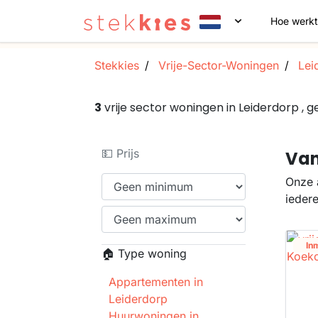
Hoe werkt
Stekkies
Vrije-Sector-Woningen
Lei
3
vrije sector woningen in Leiderdorp ,
💵 Prijs
Van
Onze 
ieder
In
🏠 Type woning
Appartementen in
Leiderdorp
Huurwoningen in