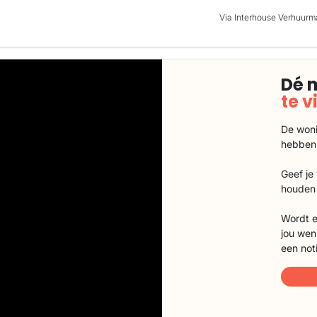
Via Interhouse Verhuurm
Dé 
te 
De woni
hebben
Geef je
houden 
Wordt e
jou wen
een not