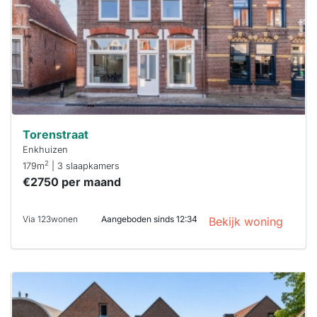
binnen 15
minuten
reageren.
Stekkies helpt
je hierbij!
Torenstraat
Enkhuizen
2
179m
| 3 slaapkamers
€2750 per maand
Via 123wonen
Aangeboden sinds 12:34
Bekijk woning
Deze woning
is
waarschijnlijk