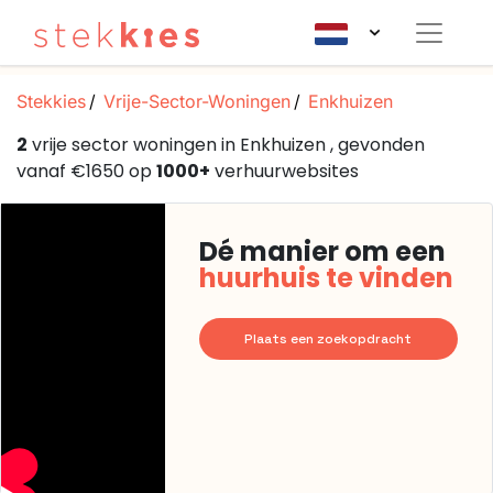
Stekkies
Vrije-Sector-Woningen
Enkhuizen
2
vrije sector woningen in Enkhuizen , gevonden
vanaf €1650 op
1000+
verhuurwebsites
Dé manier om een
huurhuis te vinden
Plaats een zoekopdracht