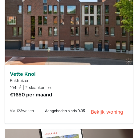
al verhuurd
Om kans te
maken moet je
binnen 15
minuten
reageren.
Stekkies helpt
je hierbij!
Vette Knol
Enkhuizen
2
104m
| 2 slaapkamers
€1650 per maand
Via 123wonen
Aangeboden sinds 9:35
Bekijk woning