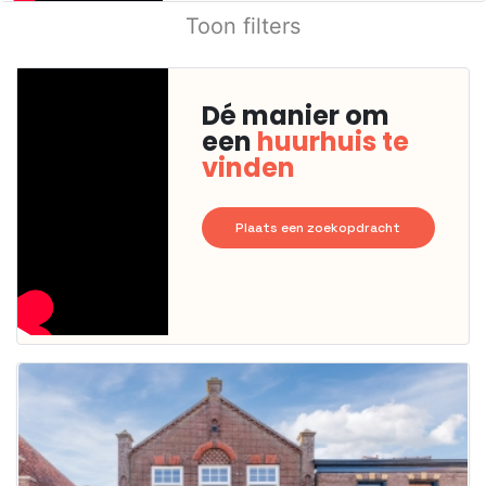
Toon filters
Dé manier om
een
huurhuis te
vinden
Plaats een zoekopdracht
Deze woning
is
waarschijnlijk
al verhuurd
Om kans te
maken moet je