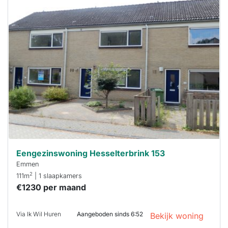
Deze woning
is
waarschijnlijk
al verhuurd
Om kans te
maken moet je
binnen 15
minuten
reageren.
Stekkies helpt
je hierbij!
Eengezinswoning Hesselterbrink 153
Emmen
2
111m
| 1 slaapkamers
€1230 per maand
Via Ik Wil Huren
Aangeboden sinds 6:52
Bekijk woning