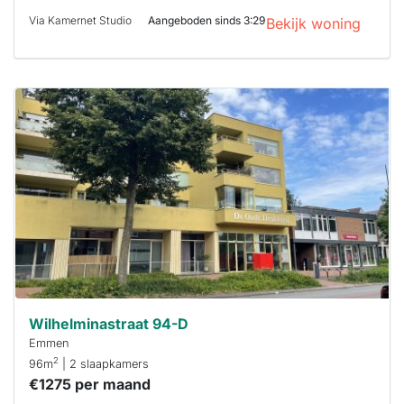
Via Kamernet Studio
Aangeboden sinds 3:29
Bekijk woning
Deze woning
is
waarschijnlijk
al verhuurd
Om kans te
maken moet je
binnen 15
minuten
reageren.
Stekkies helpt
je hierbij!
Wilhelminastraat 94-D
Emmen
2
96m
| 2 slaapkamers
€1275 per maand