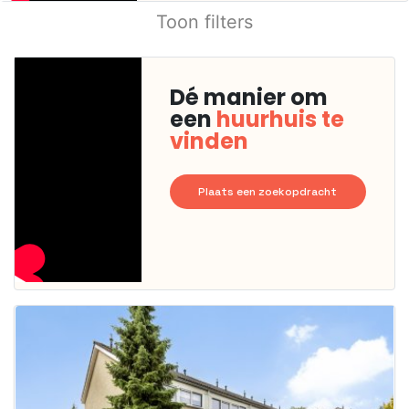
Toon filters
Dé manier om
een
huurhuis te
vinden
Plaats een zoekopdracht
Deze woning
is
waarschijnlijk
al verhuurd
Om kans te
maken moet je