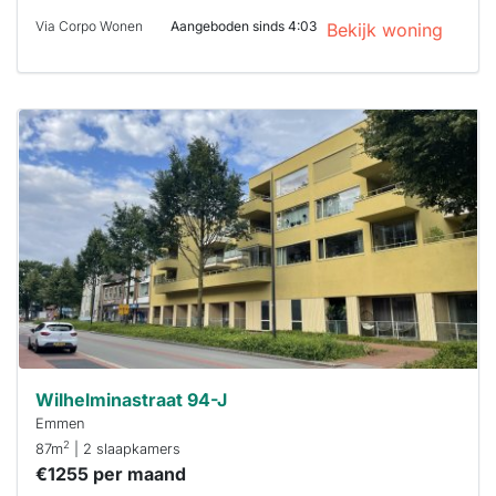
Via Corpo Wonen
Aangeboden sinds 4:03
Bekijk woning
Deze woning
is
waarschijnlijk
al verhuurd
Om kans te
maken moet je
binnen 15
minuten
reageren.
Stekkies helpt
je hierbij!
Wilhelminastraat 94-J
Emmen
2
87m
| 2 slaapkamers
€1255 per maand