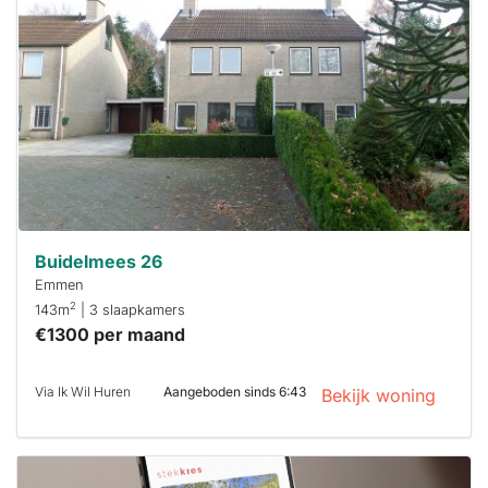
al verhuurd
Om kans te
maken moet je
binnen 15
minuten
reageren.
Stekkies helpt
je hierbij!
Buidelmees 26
Emmen
2
143m
| 3 slaapkamers
€1300 per maand
Via Ik Wil Huren
Aangeboden sinds 6:43
Bekijk woning