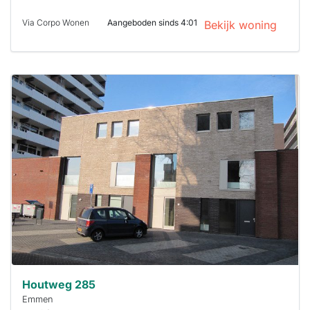
Via Corpo Wonen
Aangeboden sinds 4:01
Bekijk woning
Deze woning
is
waarschijnlijk
al verhuurd
Om kans te
maken moet je
binnen 15
minuten
reageren.
Stekkies helpt
je hierbij!
Houtweg 285
Emmen