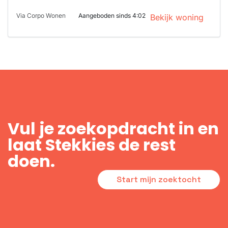
Via Corpo Wonen
Aangeboden sinds 4:02
Bekijk woning
Vul je zoekopdracht in en
laat Stekkies de rest
doen.
Start mijn zoektocht