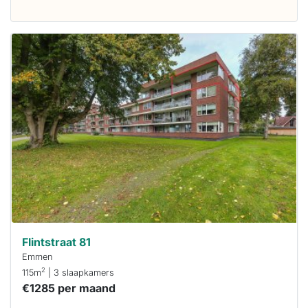
Deze woning
is
waarschijnlijk
al verhuurd
Om kans te
maken moet je
binnen 15
minuten
reageren.
Stekkies helpt
je hierbij!
Flintstraat 81
Emmen
2
115m
| 3 slaapkamers
€1285 per maand