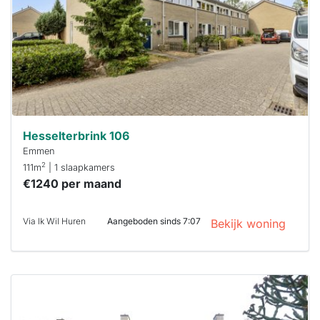
binnen 15
minuten
reageren.
Stekkies helpt
je hierbij!
Hesselterbrink 106
Emmen
2
111m
| 1 slaapkamers
€1240 per maand
Via Ik Wil Huren
Aangeboden sinds 7:07
Bekijk woning
Deze woning
is
waarschijnlijk