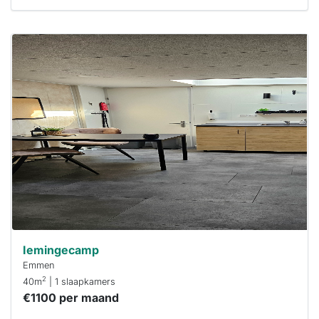
Deze woning
is
waarschijnlijk
al verhuurd
Om kans te
maken moet je
binnen 15
minuten
reageren.
Stekkies helpt
je hierbij!
Iemingecamp
Emmen
2
40m
| 1 slaapkamers
€1100 per maand