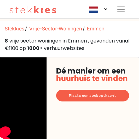
Stekkies
Vrije-Sector-Woningen
Emmen
8
vrije sector woningen in Emmen , gevonden vanaf
€1100 op
1000+
verhuurwebsites
Dé manier om een
huurhuis te vinden
Plaats een zoekopdracht