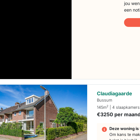
jou wen
een not
Claudiagaarde
Bussum
2
145m
| 4 slaapkamers
€3250 per maan
Deze woning is 
Om kans te make