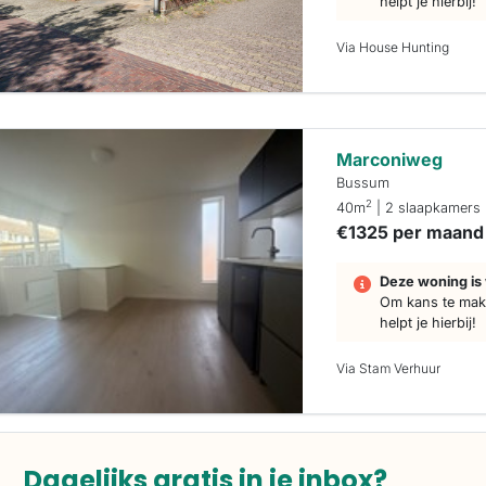
helpt je hierbij!
Via House Hunting
Marconiweg
Bussum
2
40m
| 2 slaapkamers
€1325 per maand
Deze woning is 
Om kans te make
helpt je hierbij!
Via Stam Verhuur
Dagelijks gratis in je inbox?