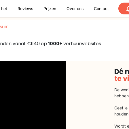
 het
Reviews
Prijzen
Over ons
Contact
sum
vonden vanaf €1140 op
1000+
verhuurwebsites
Dé 
te 
De woni
hebben
Geef je
houden 
Wordt e