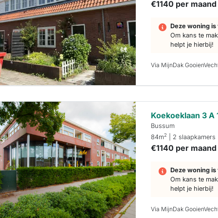
€1140 per maand
Deze woning is 
Om kans te make
helpt je hierbij!
Via MijnDak GooienVech
Koekoeklaan 3 A 
Bussum
2
84m
| 2 slaapkamers
€1140 per maand
Deze woning is 
Om kans te make
helpt je hierbij!
Via MijnDak GooienVech