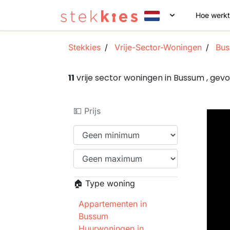
Hoe werkt
Stekkies
Vrije-Sector-Woningen
Bus
11
vrije sector woningen in Bussum , ge
💵 Prijs
🏠 Type woning
Appartementen in
Bussum
Huurwoningen in