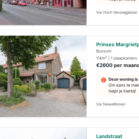
Via Visch Vanzeggelaar
Prinses Margriet
Bussum
2
114m
| 1 slaapkamers
€2600 per maan
Deze woning is 
Om kans te make
helpt je hierbij!
Via SieweWonen
Landstraat