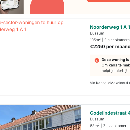
Noorderweg 1 A 
Bussum
2
105m
| 2 slaapkamers
€2250 per maan
Deze woning is 
Om kans te make
helpt je hierbij!
Via KappelleMakelaarsL
Godelindestraat 
Bussum
2
83m
| 2 slaapkamers