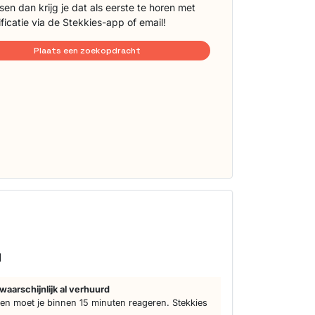
sen dan krijg je dat als eerste te horen met
ificatie via de Stekkies-app of email!
Plaats een zoekopdracht
d
waarschijnlijk al verhuurd
n moet je binnen 15 minuten reageren. Stekkies