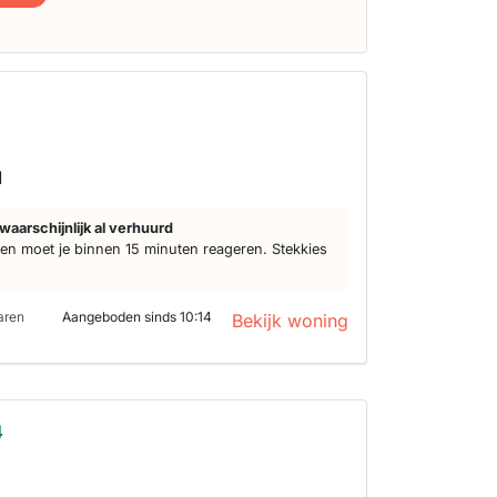
1
d
waarschijnlijk al verhuurd
n moet je binnen 15 minuten reageren. Stekkies
aren
Aangeboden sinds 10:14
Bekijk woning
4