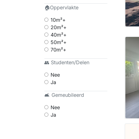
🏠Oppervlakte
10m²+
20m²+
40m²+
50m²+
70m²+
👥 Studenten/Delen
Nee
Ja
🛋 Gemeubileerd
Nee
Ja