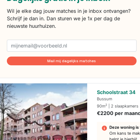
Wil je elke dag jouw matches in je inbox ontvangen?
Schrijf je dan in. Dan sturen we je 1x per dag de
nieuwste huurhuizen.
Mail mij dagelijks matches
Schoolstraat 34
Bussum
2
90m
| 2 slaapkamers
€2200 per maan
Deze woning is 
Om kans te make
helpt je hierbij!