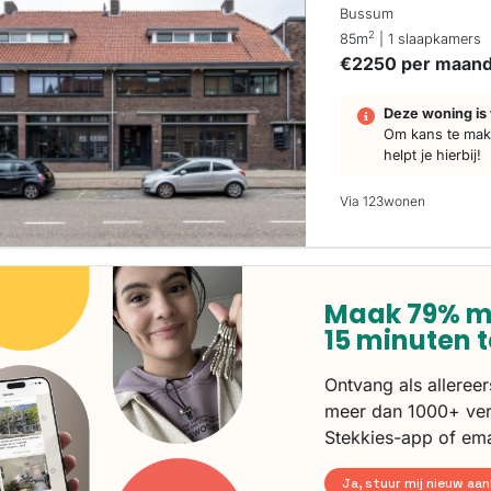
Bussum
2
85m
| 1 slaapkamers
€2250 per maan
Deze woning is 
Om kans te make
helpt je hierbij!
Via 123wonen
Maak 79% m
15 minuten 
Ontvang als alleree
meer dan 1000+ ver
Stekkies-app of ema
Ja, stuur mij nieuw aa