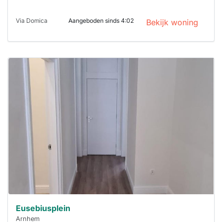
Via Domica
Aangeboden sinds 4:02
Bekijk woning
Deze woning
is
waarschijnlijk
al verhuurd
Om kans te
maken moet je
binnen 15
minuten
reageren.
Stekkies helpt
je hierbij!
Eusebiusplein
Arnhem