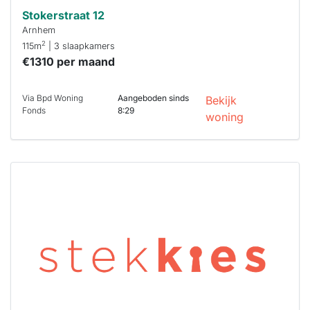
Stokerstraat 12
Arnhem
2
115m
| 3 slaapkamers
€1310 per maand
Via Bpd Woning
Aangeboden sinds
Bekijk
Fonds
8:29
woning
Deze woning
is
waarschijnlijk
al verhuurd
Om kans te
maken moet je
binnen 15
minuten
reageren.
Stekkies helpt
je hierbij!