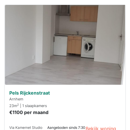
Deze woning
is
waarschijnlijk
al verhuurd
Om kans te
maken moet je
binnen 15
minuten
reageren.
Stekkies helpt
je hierbij!
Pels Rijckenstraat
Arnhem
2
23m
| 1 slaapkamers
€1100 per maand
Via Kamernet Studio
Aangeboden sinds 7:30
Bekijk woning