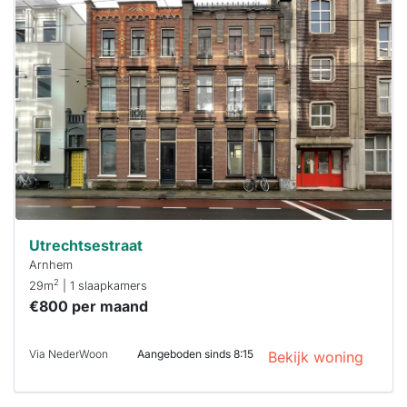
is
waarschijnlijk
al verhuurd
Om kans te
maken moet je
binnen 15
minuten
reageren.
Stekkies helpt
je hierbij!
Utrechtsestraat
Arnhem
2
29m
| 1 slaapkamers
€800 per maand
Via NederWoon
Aangeboden sinds 8:15
Bekijk woning