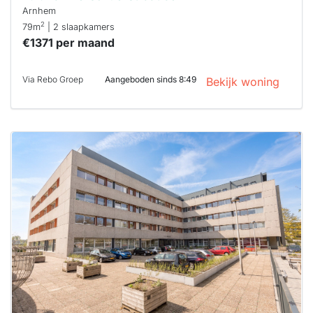
Arnhem
2
79m
| 2 slaapkamers
€1371 per maand
Via Rebo Groep
Aangeboden sinds 8:49
Bekijk woning
Deze woning
is
waarschijnlijk
al verhuurd
Om kans te
maken moet je
binnen 15
minuten
reageren.
Stekkies helpt
je hierbij!