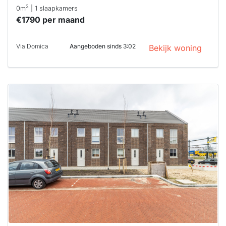
2
0m
| 1 slaapkamers
€1790 per maand
Via Domica
Aangeboden sinds 3:02
Bekijk woning
Deze woning
is
waarschijnlijk
al verhuurd
Om kans te
maken moet je
binnen 15
minuten
reageren.
Stekkies helpt
je hierbij!