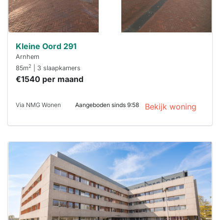
Kleine Oord 291
Arnhem
2
85m
| 3 slaapkamers
€1540 per maand
Via NMG Wonen
Aangeboden sinds 9:58
Bekijk woning
Deze woning
is
waarschijnlijk
al verhuurd
Om kans te
maken moet je
binnen 15
minuten
reageren.
Stekkies helpt