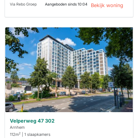
Via Rebo Groep
Aangeboden sinds 10:04
Bekijk woning
Deze woning
is
waarschijnlijk
al verhuurd
Om kans te
maken moet je
binnen 15
minuten
reageren.
Stekkies helpt
je hierbij!
Velperweg 47 302
Arnhem
2
112m
| 1 slaapkamers