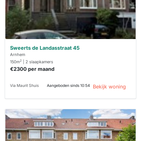
Stekkies helpt
je hierbij!
Sweerts de Landasstraat 45
Arnhem
2
150m
| 2 slaapkamers
€2300 per maand
Via Maurit Shuis
Aangeboden sinds 10:54
Bekijk woning
Deze woning
is
waarschijnlijk
al verhuurd
Om kans te
maken moet je