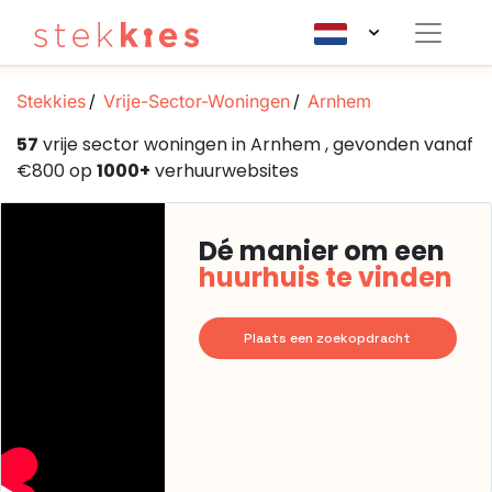
Stekkies
Vrije-Sector-Woningen
Arnhem
57
vrije sector woningen in Arnhem , gevonden vanaf
€800 op
1000+
verhuurwebsites
Dé manier om een
huurhuis te vinden
Plaats een zoekopdracht