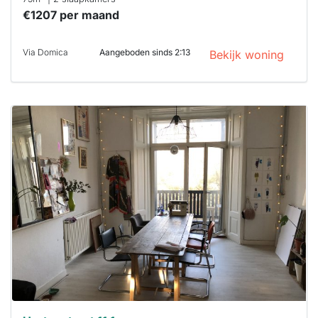
€1207 per maand
Via Domica
Aangeboden sinds 2:13
Bekijk woning
Deze woning
is
waarschijnlijk
al verhuurd
Om kans te
maken moet je
binnen 15
minuten
reageren.
Stekkies helpt
je hierbij!