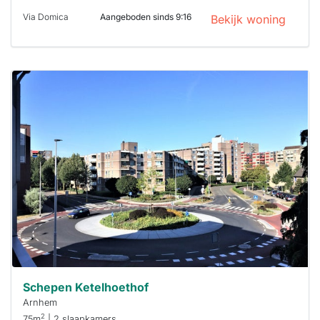
Via Domica
Aangeboden sinds 9:16
Bekijk woning
Deze woning
is
waarschijnlijk
al verhuurd
Om kans te
maken moet je
binnen 15
minuten
reageren.
Stekkies helpt
je hierbij!
Schepen Ketelhoethof
Arnhem
2
75m
| 2 slaapkamers