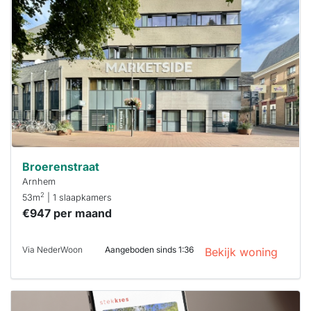
al verhuurd
Om kans te
maken moet je
binnen 15
minuten
reageren.
Stekkies helpt
je hierbij!
Broerenstraat
Arnhem
2
53m
| 1 slaapkamers
€947 per maand
Via NederWoon
Aangeboden sinds 1:36
Bekijk woning