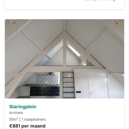
Deze woning
is
waarschijnlijk
al verhuurd
Om kans te
maken moet je
binnen 15
minuten
reageren.
Stekkies helpt
je hierbij!
Staringplein
Arnhem
2
55m
| 1 slaapkamers
€881 per maand