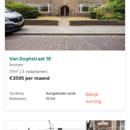
binnen 15
minuten
reageren.
Stekkies helpt
je hierbij!
Van Goghstraat 19
Arnhem
2
111m
| 3 slaapkamers
€3595 per maand
Via Blinq
Aangeboden sinds
Bekijk
Makelaars
10:04
woning
Deze woning