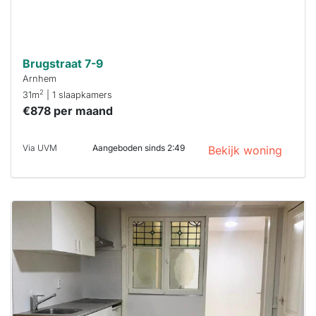
Brugstraat 7-9
Arnhem
2
31m
| 1 slaapkamers
€878 per maand
Via UVM
Aangeboden sinds 2:49
Bekijk woning
Deze woning
is
waarschijnlijk
al verhuurd
Om kans te
maken moet je
binnen 15
minuten
reageren.
Stekkies helpt