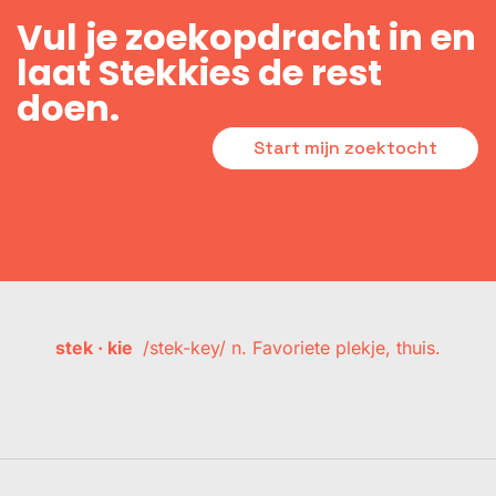
Vul je zoekopdracht in en
laat Stekkies de rest
doen.
Start mijn zoektocht
stek · kie
/stek-key/ n. Favoriete plekje, thuis.