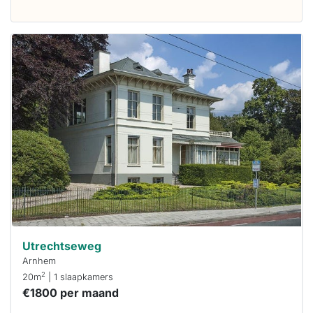
Deze woning
is
waarschijnlijk
al verhuurd
Om kans te
maken moet je
binnen 15
minuten
reageren.
Stekkies helpt
je hierbij!
Utrechtseweg
Arnhem
2
20m
| 1 slaapkamers
€1800 per maand