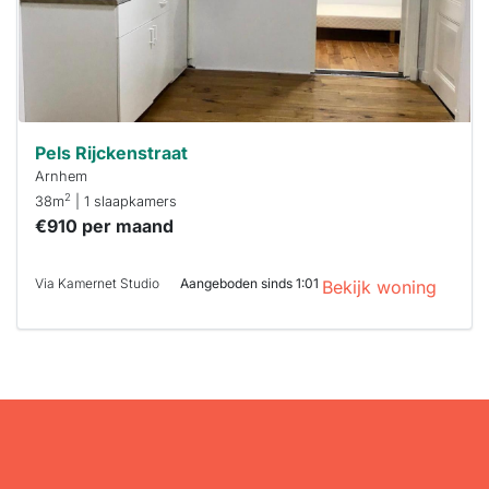
je hierbij!
Pels Rijckenstraat
Arnhem
2
38m
| 1 slaapkamers
€910 per maand
Via Kamernet Studio
Aangeboden sinds 1:01
Bekijk woning