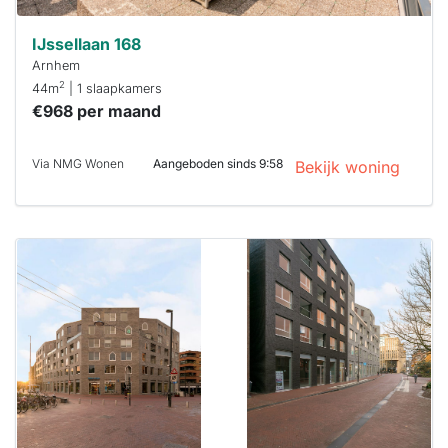
IJssellaan 168
Arnhem
2
44m
| 1 slaapkamers
€968 per maand
Via NMG Wonen
Aangeboden sinds 9:58
Bekijk woning
Deze woning
is
waarschijnlijk
al verhuurd
Om kans te
maken moet je
binnen 15
minuten
reageren.
Stekkies helpt
je hierbij!