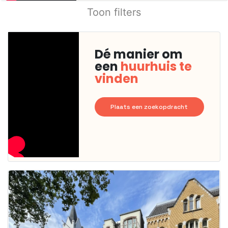
Toon filters
Dé manier om
een
huurhuis te
vinden
Plaats een zoekopdracht
Deze woning
is
waarschijnlijk
al verhuurd
Om kans te
maken moet je