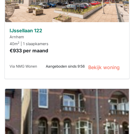
je hierbij!
IJssellaan 122
Arnhem
2
40m
| 1 slaapkamers
€933 per maand
Via NMG Wonen
Aangeboden sinds 9:56
Bekijk woning
Deze woning
is
waarschijnlijk
al verhuurd
Om kans te
maken moet je
binnen 15
minuten
reageren.