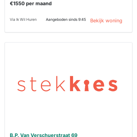
€1550 per maand
Via Ik Wil Huren
Aangeboden sinds 9:45
Bekijk woning
Deze woning
is
waarschijnlijk
al verhuurd
Om kans te
maken moet je
binnen 15
minuten
reageren.
Stekkies helpt
je hierbij!
B.P. Van Verschuerstraat 69