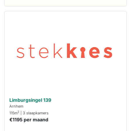
Deze woning
is
waarschijnlijk
al verhuurd
Om kans te
maken moet je
binnen 15
minuten
reageren.
Stekkies helpt
je hierbij!
Limburgsingel 139
Arnhem
2
115m
| 3 slaapkamers
€1195 per maand