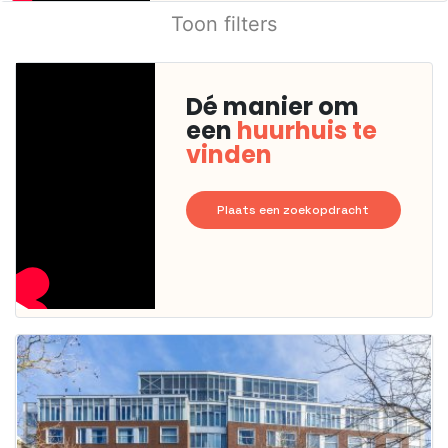
Toon filters
Dé manier om
een
huurhuis te
vinden
Plaats een zoekopdracht
Deze woning
is
waarschijnlijk
al verhuurd
Om kans te
maken moet je