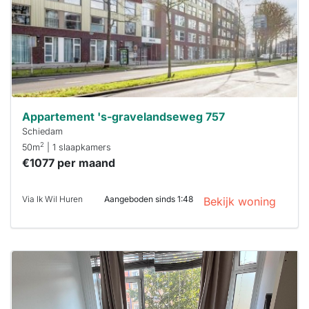
reageren.
Stekkies helpt
je hierbij!
Appartement 's-gravelandseweg 757
Schiedam
2
50m
| 1 slaapkamers
€1077 per maand
Via Ik Wil Huren
Aangeboden sinds 1:48
Bekijk woning
Deze woning
is
waarschijnlijk
al verhuurd