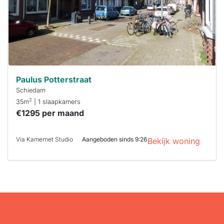
Stekkies helpt
je hierbij!
Paulus Potterstraat
Schiedam
2
35m
| 1 slaapkamers
€1295 per maand
Via Kamernet Studio
Aangeboden sinds 9:26
Bekijk woning