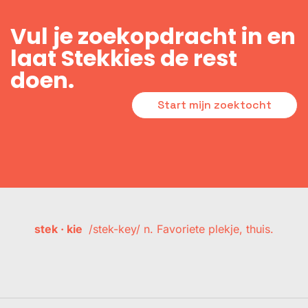
Vul je zoekopdracht in en
laat Stekkies de rest
doen.
Start mijn zoektocht
stek · kie
/stek-key/ n. Favoriete plekje, thuis.