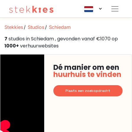
Stekkies
Studios
Schiedam
7
studios in Schiedam , gevonden vanaf €1070 op
1000+
verhuurwebsites
Dé manier om een
huurhuis te vinden
Plaats een zoekopdracht