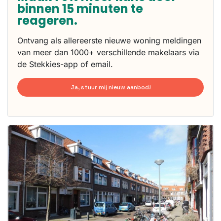
binnen 15 minuten te
reageren.
Ontvang als allereerste nieuwe woning meldingen
van meer dan 1000+ verschillende makelaars via
de Stekkies-app of email.
Ja, stuur mij nieuw aanbod!
Deze woning
is
waarschijnlijk
al verhuurd
Om kans te
maken moet je
binnen 15
minuten
reageren.
Stekkies helpt
je hierbij!