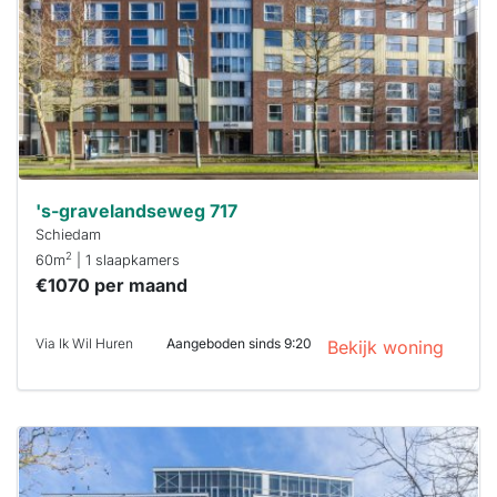
binnen 15
minuten
reageren.
Stekkies helpt
je hierbij!
's-gravelandseweg 717
Schiedam
2
60m
| 1 slaapkamers
€1070 per maand
Via Ik Wil Huren
Aangeboden sinds 9:20
Bekijk woning
Deze woning
is
waarschijnlijk