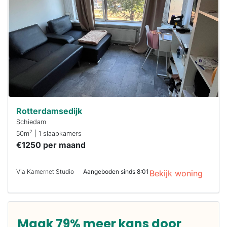
Om kans te
maken moet je
binnen 15
minuten
reageren.
Stekkies helpt
je hierbij!
Rotterdamsedijk
Schiedam
2
50m
| 1 slaapkamers
€1250 per maand
Via Kamernet Studio
Aangeboden sinds 8:01
Bekijk woning
Maak 79% meer kans door