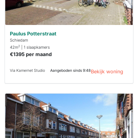
Paulus Potterstraat
Schiedam
2
42m
| 1 slaapkamers
€1395 per maand
Via Kamernet Studio
Aangeboden sinds 9:48
Bekijk woning
Deze woning
is
waarschijnlijk
al verhuurd
Om kans te
maken moet je
binnen 15
minuten
reageren.