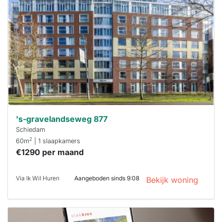
al verhuurd
Om kans te
maken moet je
binnen 15
minuten
reageren.
Stekkies helpt
je hierbij!
's-gravelandseweg 877
Schiedam
2
60m
| 1 slaapkamers
€1290 per maand
Via Ik Wil Huren
Aangeboden sinds 9:08
Bekijk woning