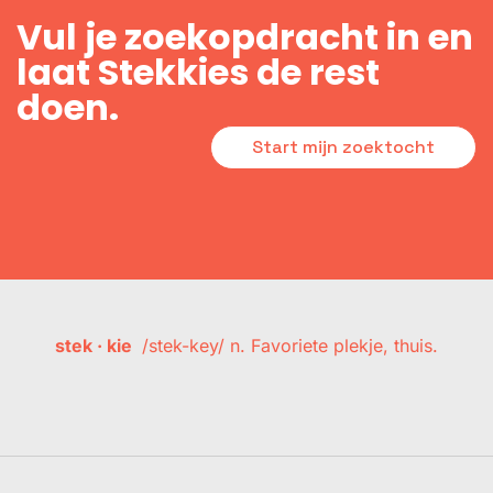
Vul je zoekopdracht in en
laat Stekkies de rest
doen.
Start mijn zoektocht
stek · kie
/stek-key/ n. Favoriete plekje, thuis.