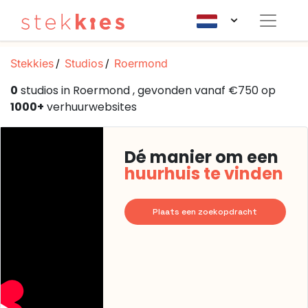
Stekkies
Studios
Roermond
0
studios in Roermond , gevonden vanaf €750 op
1000+
verhuurwebsites
Dé manier om een
huurhuis te vinden
Plaats een zoekopdracht