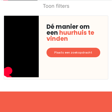
Toon filters
Dé manier om
een
huurhuis te
vinden
Plaats een zoekopdracht